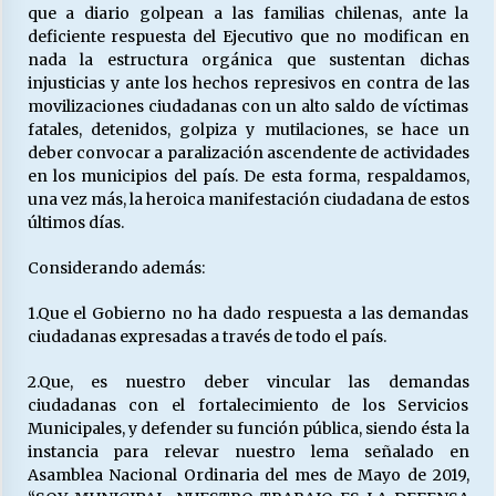
que a diario golpean a las familias chilenas, ante la
deficiente respuesta del Ejecutivo que no modifican en
nada la estructura orgánica que sustentan dichas
Releyendo la Rerum Novarum a 135 años. “La
injusticias y ante los hechos represivos en contra de las
cuestión social hoy”.
movilizaciones ciudadanas con un alto saldo de víctimas
16/05/2026
fatales, detenidos, golpiza y mutilaciones, se hace un
deber convocar a paralización ascendente de actividades
S.O.S. a los ricos, Save Our Souls (Salvar
en los municipios del país. De esta forma, respaldamos,
Nuestras Almas)
una vez más, la heroica manifestación ciudadana de estos
30/04/2026
últimos días.
Considerando además:
¿Asesores con doble sueldo?
18/04/2026
1.Que el Gobierno no ha dado respuesta a las demandas
ciudadanas expresadas a través de todo el país.
Chile y sus segmentos de la riqueza
2.Que, es nuestro deber vincular las demandas
06/04/2026
ciudadanas con el fortalecimiento de los Servicios
Municipales, y defender su función pública, siendo ésta la
instancia para relevar nuestro lema señalado en
Asamblea Nacional Ordinaria del mes de Mayo de 2019,