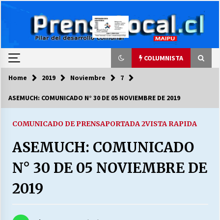
Skip
to
content
COLUMNISTA
Home
2019
Noviembre
7
COLUMNISTA
ASEMUCH: COMUNICADO N° 30 DE 05 NOVIEMBRE DE 2019
Ya se ordenaron las cuentas de luz… ¿Y
cuándo van a bajar?
COMUNICADO DE PRENSA
PORTADA 2
VISTA RAPIDA
03/08/2026
ASEMUCH: COMUNICADO
LA DC POR SIEMPRE.RECORDANDO 69 AÑOS DE
N° 30 DE 05 NOVIEMBRE DE
HISTORIA
28/07/2026
2019
“ORGULLOSOS DE SER DC” SALUDA EL
CUMPLEAÑOS 69