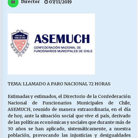
27/07/2026
Director
07/11/2019
MUNICIPALIDAD, TRABAJADORES, CLIMA
LABORAL:
13/07/2026
Escuela hospitalaria El Carmen de Maipu.
25/06/2026
¿Qué habrían dicho?
23/06/2026
TEMA: LLAMADO A PARO NACIONAL 72 HORAS
Estimadas y estimados, el Directorio de la Confederación
VOLVER A SER ALTERNATIVA
Nacional de Funcionarios Municipales de Chile,
16/06/2026
ASEMUCH, reunido de manera extraordinaria, en el día
de hoy, ante la situación social que vive el país, derivado
de las políticas económicas y sociales que durante más de
30 años se han aplicado, sistemáticamente, a nuestra
MUNICIPALIDADES, HONORARIOS, DESPIDOS
población, provocando las injusticias y desigualdades
28/05/2026