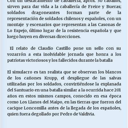
Con un destacamento de caballería, aprox. 30 caballos,
sirven para dar vida a la caballería de Freire y Bueras;
soldados dragoneantes forman parte de la
Releyendo la Rerum Novarum a 135 años. “La
representación de soldados chilenos y españoles, con un
cuestión social hoy”.
montaje y escenarios que representan a las Casonas de
16/05/2026
Lo Espejo, último lugar de la resistencia española y que
luego huyen en diversas direcciones.
S.O.S. a los ricos, Save Our Souls (Salvar
El relato de Claudio Castillo pone un sello con su
Nuestras Almas)
vozarrón a esta inolvidable jornada que honra a los
30/04/2026
patriotas victoriosos y los fallecidos durante la batalla
¿Asesores con doble sueldo?
El simulacro es tan realista que se observan los blancos
18/04/2026
de los cañones Krupp, el despliegue de las salvas
utilizadas por los soldados, convirtiéndose la explanada
del Santuario en una batalla similar a la ocurrida hace 201
años en estos mismos campos, conocido en esa época
Chile y sus segmentos de la riqueza
como Los Llanos del Maipo, en las tierras que fueron del
06/04/2026
cacique Loncomilla antes de la llegada de los españoles,
quien fuera degollado por Pedro de Valdivia.