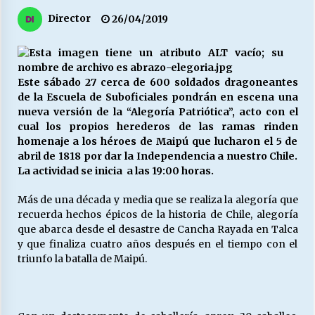
27/07/2026
Director
26/04/2019
MUNICIPALIDAD, TRABAJADORES, CLIMA
LABORAL:
13/07/2026
Este sábado 27 cerca de 600 soldados dragoneantes
de la Escuela de Suboficiales pondrán en escena una
Escuela hospitalaria El Carmen de Maipu.
nueva versión de la “Alegoría Patriótica”, acto con el
25/06/2026
cual los propios herederos de las ramas rinden
homenaje a los héroes de Maipú que lucharon el 5 de
abril de 1818 por dar la Independencia a nuestro Chile.
¿Qué habrían dicho?
La actividad se inicia a las 19:00 horas.
23/06/2026
Más de una década y media que se realiza la alegoría que
recuerda hechos épicos de la historia de Chile, alegoría
que abarca desde el desastre de Cancha Rayada en Talca
VOLVER A SER ALTERNATIVA
y que finaliza cuatro años después en el tiempo con el
16/06/2026
triunfo la batalla de Maipú.
MUNICIPALIDADES, HONORARIOS, DESPIDOS
28/05/2026