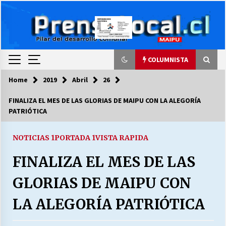
Skip
to
content
COLUMNISTA
Home
2019
Abril
26
COLUMNISTA
FINALIZA EL MES DE LAS GLORIAS DE MAIPU CON LA ALEGORÍA
PATRIÓTICA
Ya se ordenaron las cuentas de luz… ¿Y
cuándo van a bajar?
03/08/2026
NOTICIAS 1
PORTADA 1
VISTA RAPIDA
FINALIZA EL MES DE LAS
LA DC POR SIEMPRE.RECORDANDO 69 AÑOS DE
HISTORIA
GLORIAS DE MAIPU CON
28/07/2026
LA ALEGORÍA PATRIÓTICA
“ORGULLOSOS DE SER DC” SALUDA EL
CUMPLEAÑOS 69