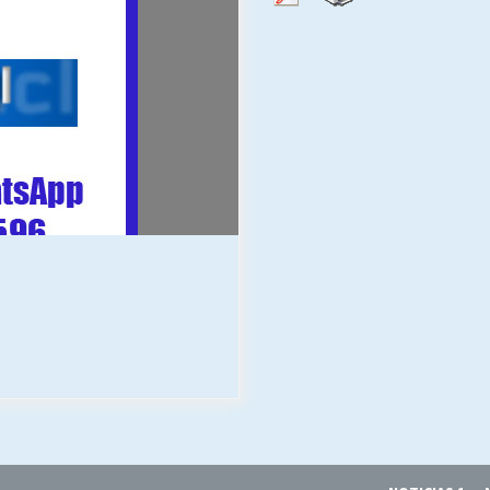
Escuela hospitalaria El Carmen de
Maipu.
25/06/2026
MUNICIPALIDADES, HONORARIOS,
DESPIDOS
28/05/2026
¿Asesores con doble sueldo?
18/04/2026