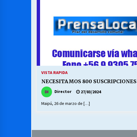
MUNICIPALIDAD, TRABAJADORES,
CLIMA LABORAL:
13/07/2026
VOLVER A SER ALTERNATIVA
16/06/2026
S.O.S. a los ricos, Save Our Souls
(Salvar Nuestras Almas)
VISTA RAPIDA
30/04/2026
NECESITAMOS 800 SUSCRIPCIONES
Director
27/03/2024
Maipú, 26 de marzo de […]