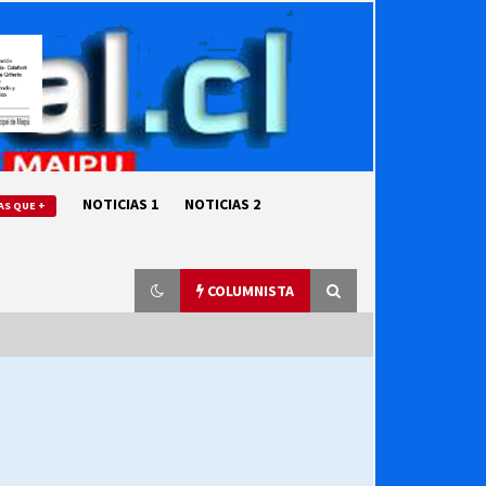
NOTICIAS 1
NOTICIAS 2
AS QUE +
COLUMNISTA
“ORGULLOSOS DE SER DC” SALUDA
EL CUMPLEAÑOS 69
27/07/2026