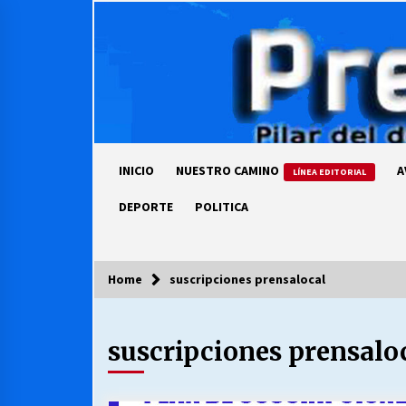
Skip
to
content
INICIO
NUESTRO CAMINO
A
LÍNEA EDITORIAL
DEPORTE
POLITICA
Home
suscripciones prensalocal
COLUMNISTA
suscripciones prensalo
Ya se ordenaron las cuentas de
luz… ¿Y cuándo van a bajar?
03/08/2026