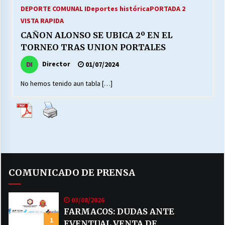
27/07/2026
DEPORTE COMUNAL I
Deportes histórica
PORTADA 2
VISTA RAPIDA
MUNICIPALIDAD, TRABAJADORES, CLIMA
CAÑON ALONSO SE UBICA 2º EN EL
LABORAL:
TORNEO TRAS UNION PORTALES
13/07/2026
Director
01/07/2024
Escuela hospitalaria El Carmen de Maipu.
No hemos tenido aun tabla […]
25/06/2026
¿Qué habrían dicho?
23/06/2026
VOLVER A SER ALTERNATIVA
COMUNICADO DE PRENSA
16/06/2026
03/08/2026
FARMACOS: DUDAS ANTE
MUNICIPALIDADES, HONORARIOS, DESPIDOS
1
28/05/2026
EVENTUAL VENTA DE