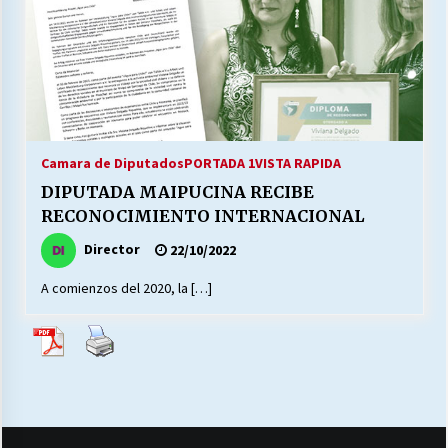
27/07/2026
MUNICIPALIDAD, TRABAJADORES, CLIMA
LABORAL:
13/07/2026
Escuela hospitalaria El Carmen de Maipu.
Camara de Diputados
PORTADA 1
VISTA RAPIDA
25/06/2026
DIPUTADA MAIPUCINA RECIBE
RECONOCIMIENTO INTERNACIONAL
¿Qué habrían dicho?
Director
22/10/2022
23/06/2026
A comienzos del 2020, la […]
VOLVER A SER ALTERNATIVA
16/06/2026
MUNICIPALIDADES, HONORARIOS, DESPIDOS
28/05/2026