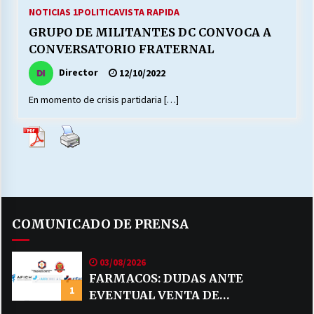
27/07/2026
NOTICIAS 1
POLITICA
VISTA RAPIDA
GRUPO DE MILITANTES DC CONVOCA A
MUNICIPALIDAD, TRABAJADORES, CLIMA
CONVERSATORIO FRATERNAL
LABORAL:
13/07/2026
Director
12/10/2022
En momento de crisis partidaria […]
Escuela hospitalaria El Carmen de Maipu.
25/06/2026
¿Qué habrían dicho?
23/06/2026
COMUNICADO DE PRENSA
VOLVER A SER ALTERNATIVA
16/06/2026
03/08/2026
FARMACOS: DUDAS ANTE
1
EVENTUAL VENTA DE
MUNICIPALIDADES, HONORARIOS, DESPIDOS
28/05/2026
MEDICAMENTOS POR MERCADO