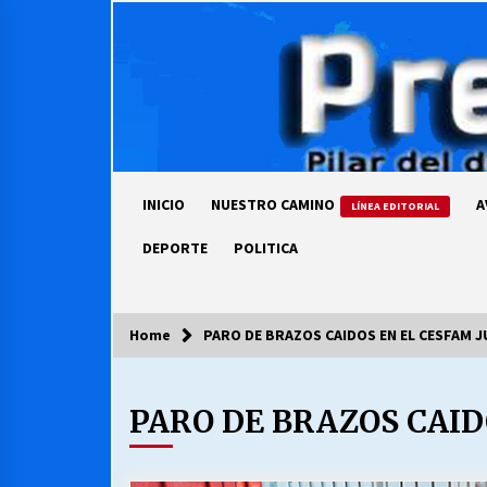
Skip
to
content
INICIO
NUESTRO CAMINO
A
LÍNEA EDITORIAL
DEPORTE
POLITICA
Home
PARO DE BRAZOS CAIDOS EN EL CESFAM J
COLUMNISTA
PARO DE BRAZOS CAID
Ya se ordenaron las cuentas de
luz… ¿Y cuándo van a bajar?
03/08/2026