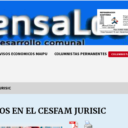
VISOS ECONOMICOS MAIPU
COLUMNISTAS PERMANENTES
COLUMNIST
URISIC
OS EN EL CESFAM JURISIC
LA DC POR SIEMPRE.RECORDANDO
69 AÑOS DE HISTORIA
28/07/2026