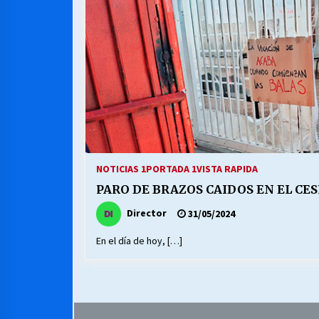
MUNICIPALIDAD, TRABAJADORES,
CLIMA LABORAL:
13/07/2026
VOLVER A SER ALTERNATIVA
16/06/2026
S.O.S. a los ricos, Save Our Souls
(Salvar Nuestras Almas)
NOTICIAS 1
PORTADA 1
VISTA RAPIDA
30/04/2026
PARO DE BRAZOS CAIDOS EN EL CES
Director
31/05/2024
En el día de hoy, […]