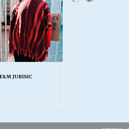
Escuela hospitalaria El Carmen de
Maipu.
25/06/2026
MUNICIPALIDADES, HONORARIOS,
DESPIDOS
28/05/2026
¿Asesores con doble sueldo?
18/04/2026
FAM JURISIC