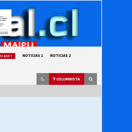
NOTICIAS 1
NOTICIAS 2
AS QUE +
COLUMNISTA
“ORGULLOSOS DE SER DC” SALUDA
EL CUMPLEAÑOS 69
27/07/2026