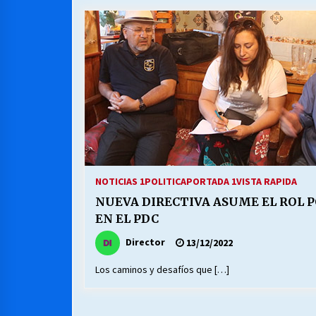
MUNICIPALIDAD, TRABAJADORES,
CLIMA LABORAL:
13/07/2026
VOLVER A SER ALTERNATIVA
16/06/2026
S.O.S. a los ricos, Save Our Souls
(Salvar Nuestras Almas)
NOTICIAS 1
POLITICA
PORTADA 1
VISTA RAPIDA
30/04/2026
NUEVA DIRECTIVA ASUME EL ROL 
EN EL PDC
Director
13/12/2022
Los caminos y desafíos que […]