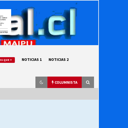
NOTICIAS 1
NOTICIAS 2
AS QUE +
COLUMNISTA
“ORGULLOSOS DE SER DC” SALUDA
EL CUMPLEAÑOS 69
27/07/2026