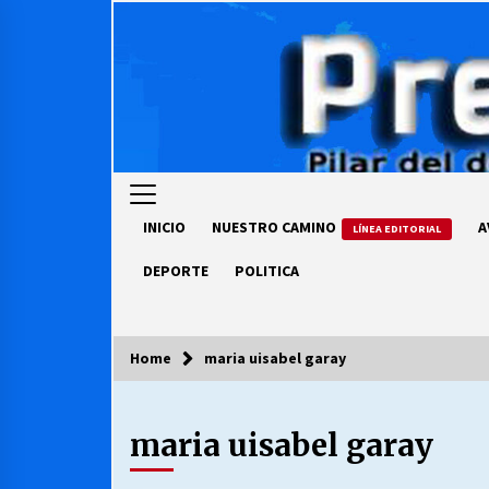
Skip
to
content
INICIO
NUESTRO CAMINO
A
LÍNEA EDITORIAL
DEPORTE
POLITICA
Home
maria uisabel garay
COLUMNISTA
maria uisabel garay
Ya se ordenaron las cuentas de
luz… ¿Y cuándo van a bajar?
03/08/2026