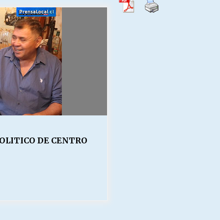
Escuela hospitalaria El Carmen de
Maipu.
25/06/2026
MUNICIPALIDADES, HONORARIOS,
DESPIDOS
28/05/2026
¿Asesores con doble sueldo?
18/04/2026
POLITICO DE CENTRO