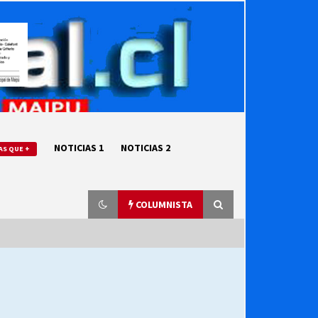
NOTICIAS 1
NOTICIAS 2
AS QUE +
COLUMNISTA
“ORGULLOSOS DE SER DC” SALUDA
EL CUMPLEAÑOS 69
27/07/2026