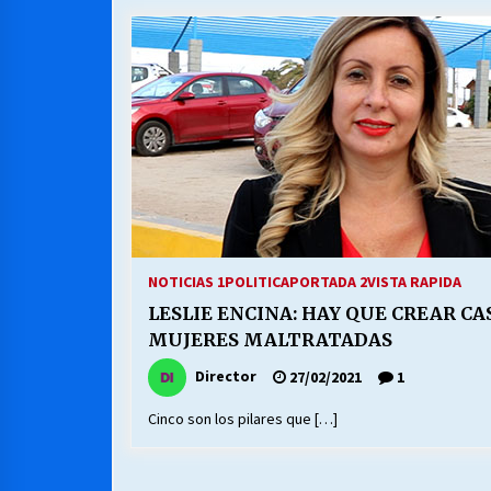
MUNICIPALIDAD, TRABAJADORES,
CLIMA LABORAL:
13/07/2026
VOLVER A SER ALTERNATIVA
16/06/2026
S.O.S. a los ricos, Save Our Souls
(Salvar Nuestras Almas)
NOTICIAS 1
POLITICA
PORTADA 2
VISTA RAPIDA
30/04/2026
LESLIE ENCINA: HAY QUE CREAR C
MUJERES MALTRATADAS
Director
27/02/2021
1
Cinco son los pilares que […]