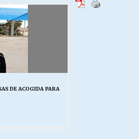
Escuela hospitalaria El Carmen de
Maipu.
25/06/2026
MUNICIPALIDADES, HONORARIOS,
DESPIDOS
28/05/2026
¿Asesores con doble sueldo?
18/04/2026
ASAS DE ACOGIDA PARA