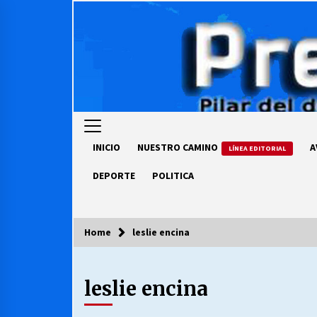
Skip
to
content
INICIO
NUESTRO CAMINO
A
LÍNEA EDITORIAL
DEPORTE
POLITICA
Home
leslie encina
COLUMNISTA
leslie encina
Ya se ordenaron las cuentas de
luz… ¿Y cuándo van a bajar?
03/08/2026