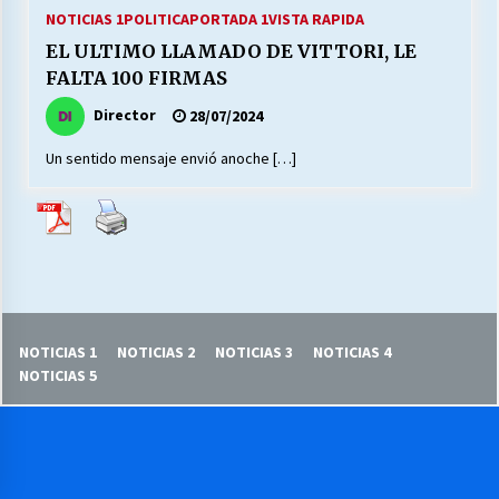
27/07/2026
NOTICIAS 1
POLITICA
PORTADA 1
VISTA RAPIDA
EL ULTIMO LLAMADO DE VITTORI, LE
MUNICIPALIDAD, TRABAJADORES, CLIMA
FALTA 100 FIRMAS
LABORAL:
13/07/2026
Director
28/07/2024
Un sentido mensaje envió anoche […]
Escuela hospitalaria El Carmen de Maipu.
25/06/2026
¿Qué habrían dicho?
23/06/2026
NOTICIAS 1
NOTICIAS 2
NOTICIAS 3
NOTICIAS 4
VOLVER A SER ALTERNATIVA
NOTICIAS 5
16/06/2026
MUNICIPALIDADES, HONORARIOS, DESPIDOS
28/05/2026