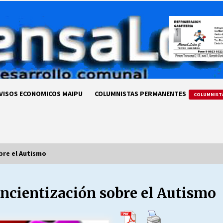
VISOS ECONOMICOS MAIPU
COLUMNISTAS PERMANENTES
COLUMNIST
bre el Autismo
oncientización sobre el Autismo
LA DC POR SIEMPRE.RECORDANDO
69 AÑOS DE HISTORIA
28/07/2026