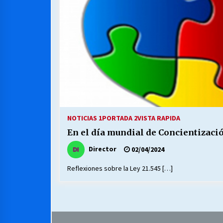
MUNICIPALIDAD, TRABAJADORES,
CLIMA LABORAL:
13/07/2026
VOLVER A SER ALTERNATIVA
16/06/2026
S.O.S. a los ricos, Save Our Souls
(Salvar Nuestras Almas)
NOTICIAS 1
PORTADA 2
VISTA RAPIDA
30/04/2026
En el día mundial de Concientizaci
Director
02/04/2024
Reflexiones sobre la Ley 21.545 […]