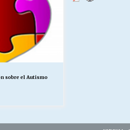
Escuela hospitalaria El Carmen de
Maipu.
25/06/2026
MUNICIPALIDADES, HONORARIOS,
DESPIDOS
28/05/2026
¿Asesores con doble sueldo?
18/04/2026
ón sobre el Autismo