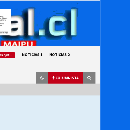
NOTICIAS 1
NOTICIAS 2
AS QUE +
COLUMNISTA
“ORGULLOSOS DE SER DC” SALUDA
EL CUMPLEAÑOS 69
27/07/2026