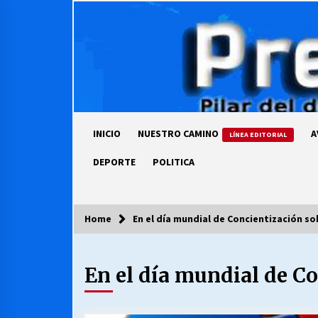
Skip
to
content
INICIO
NUESTRO CAMINO
A
LÍNEA EDITORIAL
DEPORTE
POLITICA
Home
En el día mundial de Concientización so
COLUMNISTA
En el día mundial de C
Ya se ordenaron las cuentas de
luz… ¿Y cuándo van a bajar?
03/08/2026