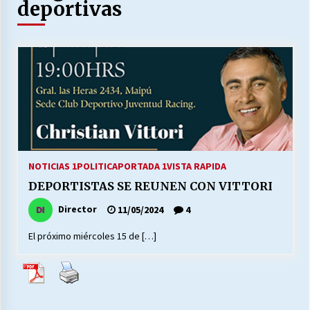
27/07/2026
deportivas
MUNICIPALIDAD, TRABAJADORES, CLIMA
LABORAL:
13/07/2026
Escuela hospitalaria El Carmen de Maipu.
25/06/2026
¿Qué habrían dicho?
NOTICIAS 1
POLITICA
PORTADA 1
VISTA RAPIDA
23/06/2026
DEPORTISTAS SE REUNEN CON VITTORI
Director
11/05/2024
4
VOLVER A SER ALTERNATIVA
El próximo miércoles 15 de […]
16/06/2026
MUNICIPALIDADES, HONORARIOS, DESPIDOS
28/05/2026