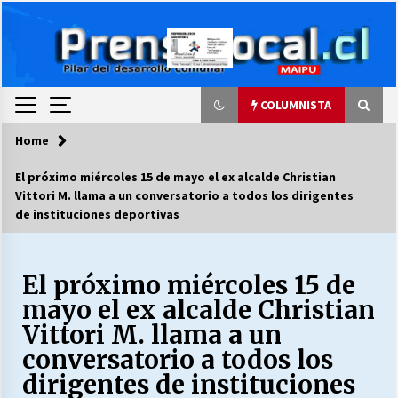
Skip
to
content
COLUMNISTA
Home
COLUMNISTA
El próximo miércoles 15 de mayo el ex alcalde Christian
Vittori M. llama a un conversatorio a todos los dirigentes
Ya se ordenaron las cuentas de luz… ¿Y
de instituciones deportivas
cuándo van a bajar?
03/08/2026
El próximo miércoles 15 de
LA DC POR SIEMPRE.RECORDANDO 69 AÑOS DE
HISTORIA
mayo el ex alcalde Christian
28/07/2026
Vittori M. llama a un
conversatorio a todos los
“ORGULLOSOS DE SER DC” SALUDA EL
dirigentes de instituciones
CUMPLEAÑOS 69