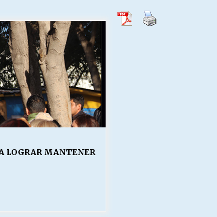
Escuela hospitalaria El Carmen de
Maipu.
25/06/2026
MUNICIPALIDADES, HONORARIOS,
DESPIDOS
28/05/2026
¿Asesores con doble sueldo?
18/04/2026
ARA LOGRAR MANTENER