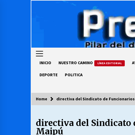
Skip
to
content
INICIO
NUESTRO CAMINO
A
LÍNEA EDITORIAL
DEPORTE
POLITICA
Home
directiva del Sindicato de Funcionario
COLUMNISTA
directiva del Sindicato
Ya se ordenaron las cuentas de
luz… ¿Y cuándo van a bajar?
Maipú
03/08/2026