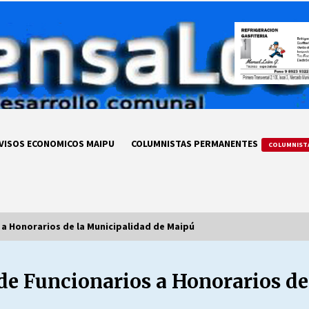
VISOS ECONOMICOS MAIPU
COLUMNISTAS PERMANENTES
COLUMNIST
s a Honorarios de la Municipalidad de Maipú
 de Funcionarios a Honorarios d
LA DC POR SIEMPRE.RECORDANDO
69 AÑOS DE HISTORIA
28/07/2026