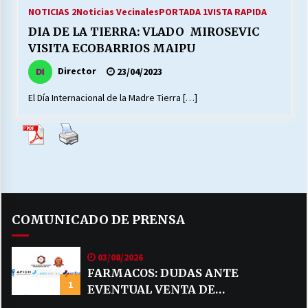
27/07/2026
NOTICIAS 2
Noticias Vecinales
PORTADA 1
VISTA RAPIDA
DIA DE LA TIERRA: VLADO MIROSEVIC
MUNICIPALIDAD, TRABAJADORES, CLIMA
VISITA ECOBARRIOS MAIPU
LABORAL:
13/07/2026
Director
23/04/2023
El Día Internacional de la Madre Tierra […]
Escuela hospitalaria El Carmen de Maipu.
25/06/2026
¿Qué habrían dicho?
23/06/2026
COMUNICADO DE PRENSA
VOLVER A SER ALTERNATIVA
16/06/2026
03/08/2026
FARMACOS: DUDAS ANTE
1
EVENTUAL VENTA DE
MUNICIPALIDADES, HONORARIOS, DESPIDOS
28/05/2026
MEDICAMENTOS POR MERCADO