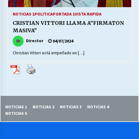
27/07/2026
NOTICIAS 1
POLITICA
PORTADA 1
VISTA RAPIDA
MUNICIPALIDAD, TRABAJADORES, CLIMA
CRISTIAN VITTORI LLAMA A”FIRMATON
LABORAL:
13/07/2026
MASIVA”
Director
04/07/2024
Escuela hospitalaria El Carmen de Maipu.
25/06/2026
Christian Vittori está empeñado en […]
¿Qué habrían dicho?
23/06/2026
VOLVER A SER ALTERNATIVA
NOTICIAS 1
NOTICIAS 2
NOTICIAS 3
NOTICIAS 4
16/06/2026
NOTICIAS 5
MUNICIPALIDADES, HONORARIOS, DESPIDOS
28/05/2026