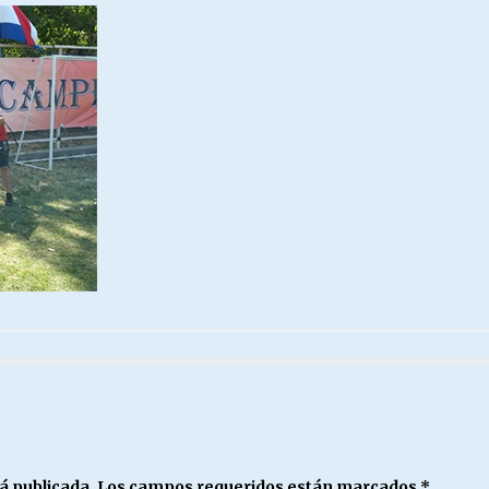
Escuela hospitalaria El Carmen de
Maipu.
25/06/2026
MUNICIPALIDADES, HONORARIOS,
DESPIDOS
28/05/2026
¿Asesores con doble sueldo?
18/04/2026
á publicada.
Los campos requeridos están marcados
*