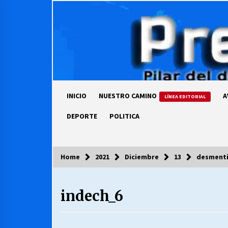
Skip
to
content
INICIO
NUESTRO CAMINO
A
LÍNEA EDITORIAL
DEPORTE
POLITICA
Home
2021
Diciembre
13
desmenti
COLUMNISTA
indech_6
Ya se ordenaron las cuentas de
luz… ¿Y cuándo van a bajar?
03/08/2026