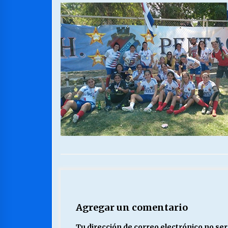
MUNICIPALIDAD, TRABAJADORES,
CLIMA LABORAL:
13/07/2026
VOLVER A SER ALTERNATIVA
16/06/2026
S.O.S. a los ricos, Save Our Souls
(Salvar Nuestras Almas)
30/04/2026
Agregar un comentario
Tu dirección de correo electrónico no ser