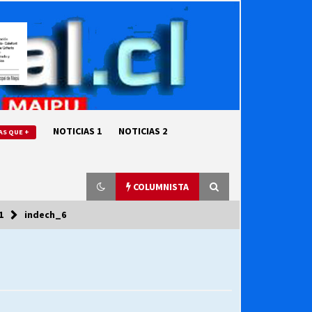
NOTICIAS 1
NOTICIAS 2
AS QUE +
COLUMNISTA
1
indech_6
“ORGULLOSOS DE SER DC” SALUDA
EL CUMPLEAÑOS 69
27/07/2026