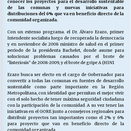
conocer los proyectos para el desarrollo sustentable
de las comunas y nuevas iniciativas para
distribuciones del 6% que va en beneficio directo de la
Releyendo la Rerum Novarum a 135 años. “La
comunidad organizada.
cuestión social hoy”.
16/05/2026
Con un extenso programa. el Dr. Álvaro Erazo, primer
Intendente socialista luego de recuperada la democracia
y en noviembre de 2008 ministro de salud en el primer
S.O.S. a los ricos, Save Our Souls (Salvar
Nuestras Almas)
periodo de la presidenta Bachelet, donde asume para
30/04/2026
solucionar problemas causados por el brote de
“listeriosis” de 2008-2009, y el brote de gripe A (H1N1
¿Asesores con doble sueldo?
Erazo busca ser electo en el cargo de Gobernador para
18/04/2026
convertir a todas las comunas en fuentes de desarrollo
sustentable como parte importante en la Región
Metropolitana, con identidad que permitan el mejor vivir
Chile y sus segmentos de la riqueza
con el solo hecho de tener máxima seguridad ciudadana
06/04/2026
con la participación de la comunidad. A su vez tener las
iniciativas en el GORE junto a consejeros regionales para
distribuir proyectos tan importantes como el 2% y 6%
para proyecto que van en beneficio directo de la
comunidad organizada