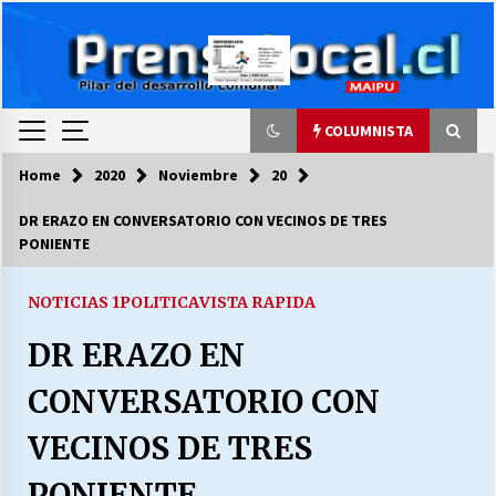
Skip
to
content
COLUMNISTA
Home
2020
Noviembre
20
COLUMNISTA
DR ERAZO EN CONVERSATORIO CON VECINOS DE TRES
PONIENTE
Ya se ordenaron las cuentas de luz… ¿Y
cuándo van a bajar?
03/08/2026
NOTICIAS 1
POLITICA
VISTA RAPIDA
DR ERAZO EN
LA DC POR SIEMPRE.RECORDANDO 69 AÑOS DE
HISTORIA
CONVERSATORIO CON
28/07/2026
VECINOS DE TRES
“ORGULLOSOS DE SER DC” SALUDA EL
CUMPLEAÑOS 69
PONIENTE