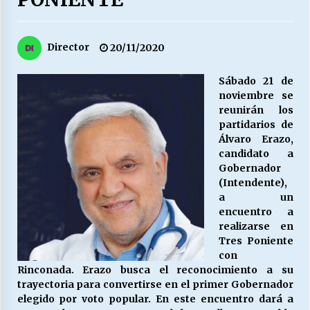
27/07/2026
MUNICIPALIDAD, TRABAJADORES, CLIMA
Director
20/11/2020
LABORAL:
13/07/2026
Sábado 21 de
noviembre se
Escuela hospitalaria El Carmen de Maipu.
reunirán los
25/06/2026
partidarios de
Álvaro Erazo,
candidato a
¿Qué habrían dicho?
Gobernador
23/06/2026
(Intendente),
a un
encuentro a
realizarse en
VOLVER A SER ALTERNATIVA
Tres Poniente
16/06/2026
con
Rinconada. Erazo busca el reconocimiento a su
trayectoria para convertirse en el primer Gobernador
MUNICIPALIDADES, HONORARIOS, DESPIDOS
elegido por voto popular. En este encuentro dará a
28/05/2026