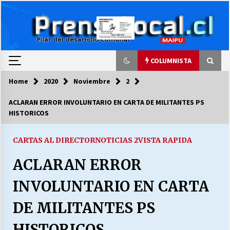
Skip
to
content
COLUMNISTA
Home
2020
Noviembre
2
COLUMNISTA
ACLARAN ERROR INVOLUNTARIO EN CARTA DE MILITANTES PS
HISTORICOS
Ya se ordenaron las cuentas de luz… ¿Y
cuándo van a bajar?
03/08/2026
CARTAS AL DIRECTOR
NOTICIAS 2
VISTA RAPIDA
ACLARAN ERROR
LA DC POR SIEMPRE.RECORDANDO 69 AÑOS DE
HISTORIA
INVOLUNTARIO EN CARTA
28/07/2026
DE MILITANTES PS
“ORGULLOSOS DE SER DC” SALUDA EL
CUMPLEAÑOS 69
HISTORICOS