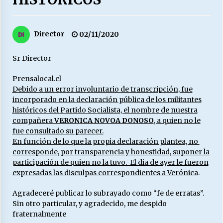
27/07/2026
MUNICIPALIDAD, TRABAJADORES, CLIMA
Director
02/11/2020
LABORAL:
13/07/2026
Sr Director
Escuela hospitalaria El Carmen de Maipu.
Prensalocal.cl
25/06/2026
Debido a un error involuntario de transcripción, fue
incorporado en la declaración pública de los militantes
históricos del Partido Socialista, el nombre de nuestra
¿Qué habrían dicho?
compañera
VERONICA NOVOA DONOSO
, a quien no le
23/06/2026
fue consultado su parecer.
En función de lo que la propia declaración plantea, no
corresponde, por transparencia y honestidad, suponer la
participación de quien no la tuvo. El dia de ayer le fueron
VOLVER A SER ALTERNATIVA
expresadas las disculpas correspondientes a Verónica
.
16/06/2026
Agradeceré publicar lo subrayado como “fe de erratas”.
Sin otro particular, y agradecido, me despido
MUNICIPALIDADES, HONORARIOS, DESPIDOS
fraternalmente
28/05/2026