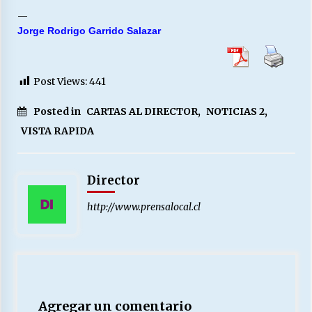
—
Jorge Rodrigo Garrido Salazar
Releyendo la Rerum Novarum a 135 años. “La
cuestión social hoy”.
16/05/2026
Post Views:
441
S.O.S. a los ricos, Save Our Souls (Salvar
Posted in
CARTAS AL DIRECTOR
,
NOTICIAS 2
,
Nuestras Almas)
VISTA RAPIDA
30/04/2026
¿Asesores con doble sueldo?
Director
18/04/2026
http://www.prensalocal.cl
Chile y sus segmentos de la riqueza
06/04/2026
Agregar un comentario