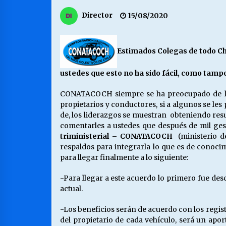
MUNICIPALIDAD, TRABAJADORES,
Director
15/08/2020
CLIMA LABORAL:
13/07/2026
Estimados Colegas de todo Ch
VOLVER A SER ALTERNATIVA
16/06/2026
ustedes que esto no ha sido fácil, como tamp
CONATACOCH siempre se ha preocupado de los 
propietarios y conductores, si a algunos se le
S.O.S. a los ricos, Save Our Souls
(Salvar Nuestras Almas)
de, los liderazgos se muestran obteniendo resu
30/04/2026
comentarles a ustedes que después de mil gest
triministerial – CONATACOCH
(ministerio 
respaldos para integrarla lo que es de conoci
para llegar finalmente a lo siguiente:
-Para llegar a este acuerdo lo primero fue des
actual.
-Los beneficios serán de acuerdo con los regist
del propietario de cada vehículo, será un apor