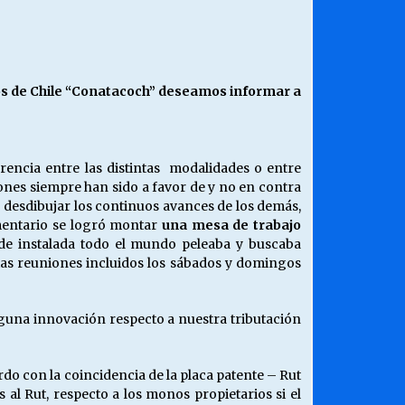
¿Qué habrían dicho?
23/06/2026
vos de Chile “Conatacoch” deseamos informar a
Releyendo la Rerum Novarum a 135
años. “La cuestión social hoy”.
16/05/2026
encia entre las distintas modalidades o entre
iones siempre han sido a favor de y no en contra
Chile y sus segmentos de la riqueza
o desdibujar los continuos avances de los demás,
06/04/2026
amentario se logró montar
una mesa de trabajo
s de instalada todo el mundo peleaba y buscaba
rias reuniones incluidos los sábados y domingos
inguna innovación respecto a nuestra tributación
do con la coincidencia de la placa patente – Rut
 al Rut, respecto a los monos propietarios si el