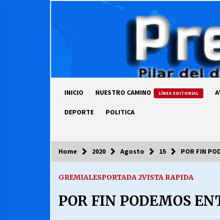
Skip
to
content
INICIO
NUESTRO CAMINO
A
LÍNEA EDITORIAL
DEPORTE
POLITICA
Home
2020
Agosto
15
POR FIN PO
COLUMNISTA
GREMIALES
PORTADA 2
VISTA RAPIDA
Ya se ordenaron las cuentas de
luz… ¿Y cuándo van a bajar?
POR FIN PODEMOS EN
03/08/2026