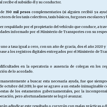
 recibe el subsidio él y su conductor.
e de
350 mil pesos
complementarios (si alguien recibió ya ayuda
ores de los taxis colectivos, taxis básicos, furgones escolares y
er respaldado por el propietario del vehículo que conduce, a trav
idades informado por el Ministerio de Transportes con su resp
 uno a tasa igual a cero, con un año de gracia, dos el año 2020 y
ase a los registros digitales entregados por el Ministerio de Tra
icultades en la operatoria o ausencia de colegas en los regi
ción de lo acordado.
rmanentemente a buscar esta necesaria ayuda, fue que siempre 
 de octubre del 2019, lo que se agravo a un estado inimaginable 
puestas de los estamentos gubernamentales, por la incompren
speración, pero afortunadamente se logró avanzar.
án adjudicar este resultado o correrán con malas prácticas a di