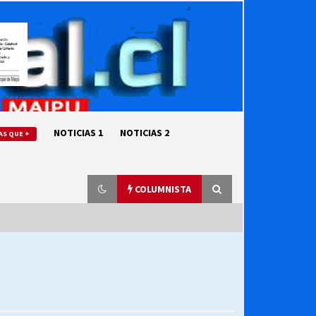
NOTICIAS 1
NOTICIAS 2
AS QUE +
COLUMNISTA
“ORGULLOSOS DE SER DC” SALUDA
EL CUMPLEAÑOS 69
27/07/2026