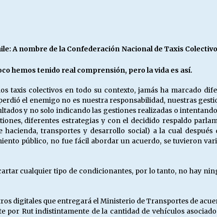
Escuela hospitalaria El Carmen de
Maipu.
25/06/2026
ile: A nombre de la Confederación Nacional de Taxis Colecti
MUNICIPALIDADES, HONORARIOS,
DESPIDOS
oco hemos tenido real comprensión, pero la vida es así.
28/05/2026
taxis colectivos en todo su contexto, jamás ha marcado difer
s perdió el enemigo no es nuestra responsabilidad, nuestras gest
¿Asesores con doble sueldo?
ltados y no solo indicando las gestiones realizadas o intentand
18/04/2026
iones, diferentes estrategias y con el decidido respaldo parl
de hacienda, transportes y desarrollo social) a la cual despué
miento público, no fue fácil abordar un acuerdo, se tuvieron va
cartar cualquier tipo de condicionantes, por lo tanto, no hay n
ros digitales que entregará el Ministerio de Transportes de acuer
te por Rut indistintamente de la cantidad de vehículos asociados