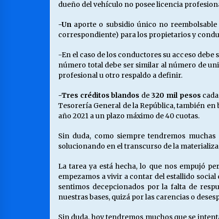
dueño del vehículo no posee licencia profesional
-Un
aporte o subsidio único no reembolsabl
correspondiente) para los propietarios y conduct
-En el caso de los conductores su acceso debe s
número total debe ser similar al número de un
profesional u otro respaldo a definir.
-Tres créditos blandos
de
320 mil pesos
cada
Tesorería General de la República, también en b
año 2021 a un plazo máximo de 40 cuotas.
Sin duda, como siempre tendremos muchas dif
solucionando en el transcurso de la materializa
La tarea ya está hecha, lo que nos empujó pe
empezamos a vivir a contar del estallido social
sentimos decepcionados por la falta de res
nuestras bases, quizá por las carencias o dese
Sin duda, hoy tendremos muchos que se intentar