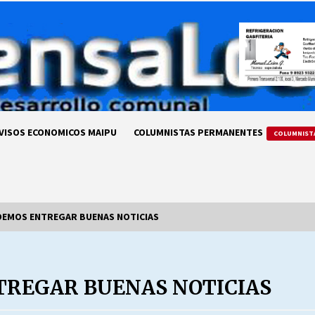
VISOS ECONOMICOS MAIPU
COLUMNISTAS PERMANENTES
COLUMNIST
DEMOS ENTREGAR BUENAS NOTICIAS
LA DC POR SIEMPRE.RECORDANDO
69 AÑOS DE HISTORIA
TREGAR BUENAS NOTICIAS
28/07/2026