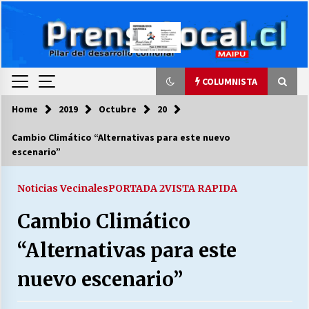
Skip
to
content
COLUMNISTA
Home
2019
Octubre
20
COLUMNISTA
Cambio Climático “Alternativas para este nuevo
escenario”
Ya se ordenaron las cuentas de luz… ¿Y
cuándo van a bajar?
03/08/2026
Noticias Vecinales
PORTADA 2
VISTA RAPIDA
Cambio Climático
LA DC POR SIEMPRE.RECORDANDO 69 AÑOS DE
HISTORIA
“Alternativas para este
28/07/2026
nuevo escenario”
“ORGULLOSOS DE SER DC” SALUDA EL
CUMPLEAÑOS 69