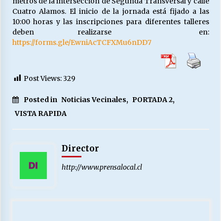
metros de la intersección de Segunda Transversal y calle
Cuatro Alamos. El inicio de la jornada está fijado a las
10:00 horas y las inscripciones para diferentes talleres
Releyendo la Rerum Novarum a 135 años. “La
deben realizarse en:
cuestión social hoy”.
https://forms.gle/EwniAcTCFXMu6nDD7
16/05/2026
S.O.S. a los ricos, Save Our Souls (Salvar
Post Views:
329
Nuestras Almas)
30/04/2026
Posted in
Noticias Vecinales
,
PORTADA 2
,
VISTA RAPIDA
¿Asesores con doble sueldo?
18/04/2026
Director
Chile y sus segmentos de la riqueza
http://www.prensalocal.cl
06/04/2026