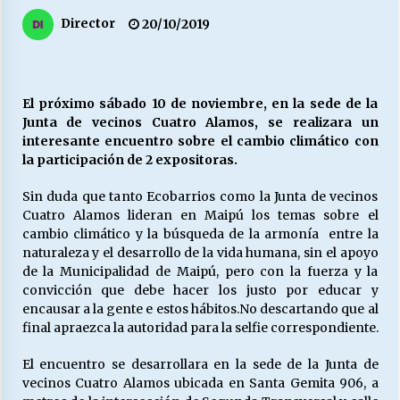
27/07/2026
Director
20/10/2019
MUNICIPALIDAD, TRABAJADORES, CLIMA
LABORAL:
13/07/2026
El próximo sábado 10 de noviembre, en la sede de la
Junta de vecinos Cuatro Alamos, se realizara un
Escuela hospitalaria El Carmen de Maipu.
interesante encuentro sobre el cambio climático con
25/06/2026
la participación de 2 expositoras.
Sin duda que tanto Ecobarrios como la Junta de vecinos
¿Qué habrían dicho?
Cuatro Alamos lideran en Maipú los temas sobre el
23/06/2026
cambio climático y la búsqueda de la armonía entre la
naturaleza y el desarrollo de la vida humana, sin el apoyo
de la Municipalidad de Maipú, pero con la fuerza y la
convicción que debe hacer los justo por educar y
VOLVER A SER ALTERNATIVA
encausar a la gente e estos hábitos.No descartando que al
16/06/2026
final apraezca la autoridad para la selfie correspondiente.
El encuentro se desarrollara en la sede de la Junta de
MUNICIPALIDADES, HONORARIOS, DESPIDOS
vecinos Cuatro Alamos ubicada en Santa Gemita 906, a
28/05/2026