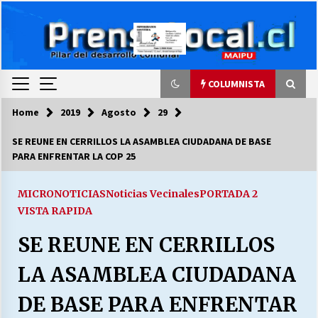
Skip
to
content
COLUMNISTA
Home
2019
Agosto
29
COLUMNISTA
SE REUNE EN CERRILLOS LA ASAMBLEA CIUDADANA DE BASE
PARA ENFRENTAR LA COP 25
Ya se ordenaron las cuentas de luz… ¿Y
cuándo van a bajar?
03/08/2026
MICRONOTICIAS
Noticias Vecinales
PORTADA 2
VISTA RAPIDA
LA DC POR SIEMPRE.RECORDANDO 69 AÑOS DE
SE REUNE EN CERRILLOS
HISTORIA
28/07/2026
LA ASAMBLEA CIUDADANA
“ORGULLOSOS DE SER DC” SALUDA EL
DE BASE PARA ENFRENTAR
CUMPLEAÑOS 69