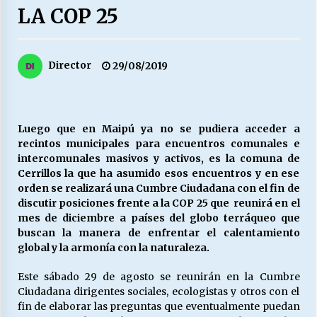
27/07/2026
LA COP 25
MUNICIPALIDAD, TRABAJADORES, CLIMA
LABORAL:
Director
29/08/2019
13/07/2026
Escuela hospitalaria El Carmen de Maipu.
25/06/2026
Luego que en Maipú ya no se pudiera acceder a
recintos municipales para encuentros comunales e
intercomunales masivos y activos, es la comuna de
¿Qué habrían dicho?
Cerrillos la que ha asumido esos encuentros y en ese
23/06/2026
orden se realizará una Cumbre Ciudadana con el fin de
discutir posiciones frente a la COP 25 que reunirá en el
mes de diciembre a países del globo terráqueo que
buscan la manera de enfrentar el calentamiento
VOLVER A SER ALTERNATIVA
global y la armonía con la naturaleza.
16/06/2026
Este sábado 29 de agosto se reunirán en la Cumbre
Ciudadana dirigentes sociales, ecologistas y otros con el
MUNICIPALIDADES, HONORARIOS, DESPIDOS
fin de elaborar las preguntas que eventualmente puedan
28/05/2026