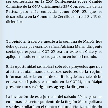
ser contestadas en la XXV Conferencia sobre Cambio
Climático de la ONU, oficialmente 25ª Conferencia de las
Partes, pero más conocida como COP 25, que se
Releyendo la Rerum Novarum a 135 años. “La
desarrollara en la Comuna de Cerrillos entre el 2 y 13 de
cuestión social hoy”.
diciembre
16/05/2026
S.O.S. a los ricos, Save Our Souls (Salvar
Nuestras Almas)
Tu opinión, trabajo y aporte a la comuna de Maipú hoy
30/04/2026
debe quedar por escrito, señala Adriana Mena, dirigente
social que espera la COP 25 sea un éxito en Chile y se
aplique no sólo en nuestro país sino en todo el mundo.
¿Asesores con doble sueldo?
18/04/2026
En la oportunidad se hablará sobre los proyectos que nos
afectan contaminando diversos sectores de la región,
informar sobre las zonas de sacrificios, de las cuales debe
Chile y sus segmentos de la riqueza
enterarse el país y el mundo en la COP25, con Maipú
06/04/2026
presente con sus dirigentes, agrega la dirigenta .
La invitación de esta jornada del sábado 29, es para las
comunas del sector poniente de la Región Metropolitana
y se desarrollará en el Centro Cultural Tío Lalo, ubicado