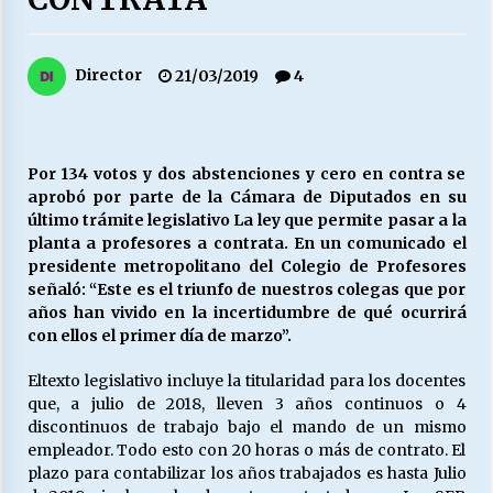
27/07/2026
MUNICIPALIDAD, TRABAJADORES, CLIMA
Director
21/03/2019
4
LABORAL:
13/07/2026
Escuela hospitalaria El Carmen de Maipu.
Por 134 votos y dos abstenciones y cero en contra se
25/06/2026
aprobó por parte de la Cámara de Diputados en su
último trámite legislativo La ley que permite pasar a la
planta a profesores a contrata. En un comunicado el
¿Qué habrían dicho?
presidente metropolitano del Colegio de Profesores
23/06/2026
señaló: “Este es el triunfo de nuestros colegas que por
años han vivido en la incertidumbre de qué ocurrirá
con ellos el primer día de marzo”.
VOLVER A SER ALTERNATIVA
Eltexto legislativo incluye la titularidad para los docentes
16/06/2026
que, a julio de 2018, lleven 3 años continuos o 4
discontinuos de trabajo bajo el mando de un mismo
empleador. Todo esto con 20 horas o más de contrato. El
MUNICIPALIDADES, HONORARIOS, DESPIDOS
plazo para contabilizar los años trabajados es hasta Julio
28/05/2026