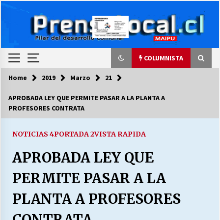
Skip
to
content
COLUMNISTA
Home
2019
Marzo
21
COLUMNISTA
APROBADA LEY QUE PERMITE PASAR A LA PLANTA A
PROFESORES CONTRATA
Ya se ordenaron las cuentas de luz… ¿Y
cuándo van a bajar?
03/08/2026
NOTICIAS 4
PORTADA 2
VISTA RAPIDA
APROBADA LEY QUE
LA DC POR SIEMPRE.RECORDANDO 69 AÑOS DE
HISTORIA
PERMITE PASAR A LA
28/07/2026
PLANTA A PROFESORES
“ORGULLOSOS DE SER DC” SALUDA EL
CUMPLEAÑOS 69
CONTRATA