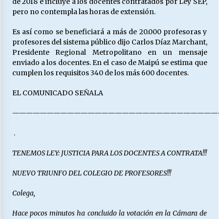
de 2018 e incluye a los docentes contratados por Ley SEP,
pero no contempla las horas de extensión.
Releyendo la Rerum Novarum a 135 años. “La
Es así como se beneficiará a más de 20.000 profesoras y
cuestión social hoy”.
profesores del sistema público dijo Carlos Díaz Marchant,
16/05/2026
Presidente Regional Metropolitano en un mensaje
enviado a los docentes. En el caso de Maipú se estima que
cumplen los requisitos 340 de los más 600 docentes.
S.O.S. a los ricos, Save Our Souls (Salvar
Nuestras Almas)
EL COMUNICADO SEÑALA
30/04/2026
——————————————————————————————
¿Asesores con doble sueldo?
18/04/2026
.
TENEMOS LEY: JUSTICIA PARA LOS DOCENTES A CONTRATA!!!
Chile y sus segmentos de la riqueza
NUEVO TRIUNFO DEL COLEGIO DE PROFESORES!!!
06/04/2026
Colega,
Hace pocos minutos ha concluido la votación en la Cámara de