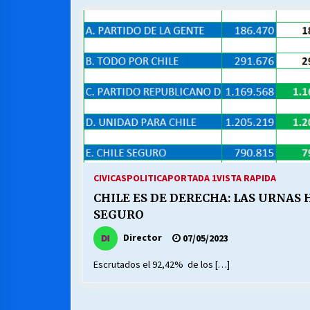
MUNICIPALIDAD, TRABAJADORES,
CLIMA LABORAL:
13/07/2026
VOLVER A SER ALTERNATIVA
16/06/2026
S.O.S. a los ricos, Save Our Souls
(Salvar Nuestras Almas)
CIVICAS
POLITICA
PORTADA 1
VISTA RAPIDA
30/04/2026
CHILE ES DE DERECHA: LAS URNAS
SEGURO
Director
07/05/2023
Escrutados el 92,42% de los […]