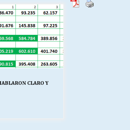
Escuela hospitalaria El Carmen de
Maipu.
25/06/2026
MUNICIPALIDADES, HONORARIOS,
DESPIDOS
28/05/2026
¿Asesores con doble sueldo?
18/04/2026
 HABLARON CLARO Y