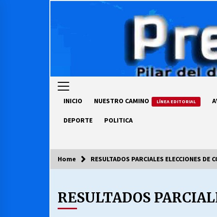
Skip
to
content
INICIO
NUESTRO CAMINO
A
LÍNEA EDITORIAL
DEPORTE
POLITICA
Home
RESULTADOS PARCIALES ELECCIONES DE C
COLUMNISTA
RESULTADOS PARCIAL
Ya se ordenaron las cuentas de
luz… ¿Y cuándo van a bajar?
03/08/2026