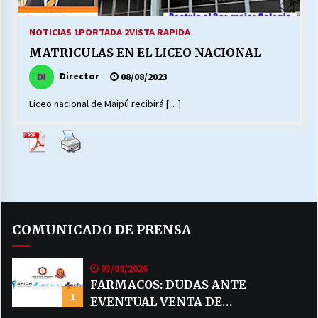
27/07/2026
NOTICIAS 1
PORTADA 2
VISTA RAPIDA
MUNICIPALIDAD, TRABAJADORES, CLIMA
MATRICULAS EN EL LICEO NACIONAL
LABORAL:
13/07/2026
Director
08/08/2023
Liceo nacional de Maipú recibirá […]
Escuela hospitalaria El Carmen de Maipu.
25/06/2026
¿Qué habrían dicho?
23/06/2026
COMUNICADO DE PRENSA
VOLVER A SER ALTERNATIVA
16/06/2026
03/08/2026
FARMACOS: DUDAS ANTE
1
MUNICIPALIDADES, HONORARIOS, DESPIDOS
EVENTUAL VENTA DE
28/05/2026