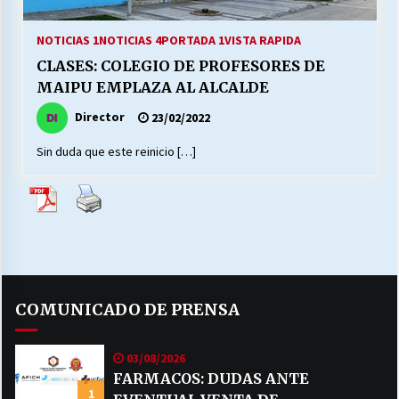
27/07/2026
NOTICIAS 1
NOTICIAS 4
PORTADA 1
VISTA RAPIDA
MUNICIPALIDAD, TRABAJADORES, CLIMA
CLASES: COLEGIO DE PROFESORES DE
LABORAL:
13/07/2026
MAIPU EMPLAZA AL ALCALDE
Director
23/02/2022
Escuela hospitalaria El Carmen de Maipu.
25/06/2026
Sin duda que este reinicio […]
¿Qué habrían dicho?
23/06/2026
VOLVER A SER ALTERNATIVA
COMUNICADO DE PRENSA
16/06/2026
03/08/2026
MUNICIPALIDADES, HONORARIOS, DESPIDOS
FARMACOS: DUDAS ANTE
1
28/05/2026