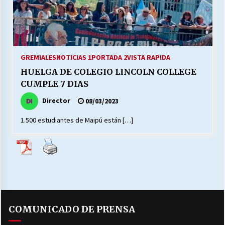
27/07/2026
MUNICIPALIDAD, TRABAJADORES, CLIMA
LABORAL:
13/07/2026
GREMIALES
NOTICIAS 1
PORTADA 2
VISTA RAPIDA
HUELGA DE COLEGIO LINCOLN COLLEGE
Escuela hospitalaria El Carmen de Maipu.
CUMPLE 7 DIAS
25/06/2026
Director
08/03/2023
1.500 estudiantes de Maipú están […]
¿Qué habrían dicho?
23/06/2026
VOLVER A SER ALTERNATIVA
16/06/2026
COMUNICADO DE PRENSA
MUNICIPALIDADES, HONORARIOS, DESPIDOS
28/05/2026