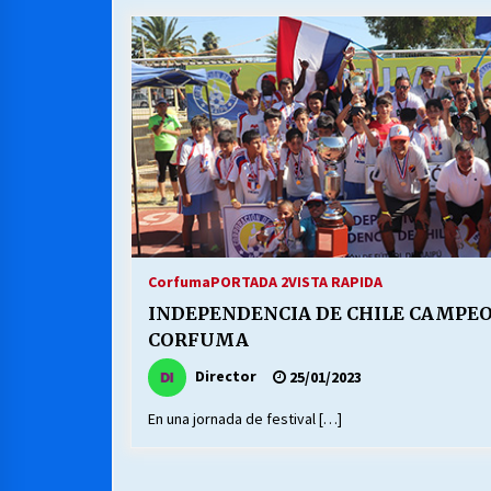
MUNICIPALIDAD, TRABAJADORES,
CLIMA LABORAL:
13/07/2026
VOLVER A SER ALTERNATIVA
16/06/2026
S.O.S. a los ricos, Save Our Souls
(Salvar Nuestras Almas)
Corfuma
PORTADA 2
VISTA RAPIDA
30/04/2026
INDEPENDENCIA DE CHILE CAMPEO
CORFUMA
Director
25/01/2023
En una jornada de festival […]