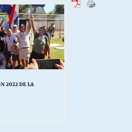
Escuela hospitalaria El Carmen de
Maipu.
25/06/2026
MUNICIPALIDADES, HONORARIOS,
DESPIDOS
28/05/2026
¿Asesores con doble sueldo?
18/04/2026
N 2022 DE LA