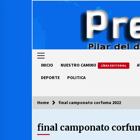
Skip
to
content
INICIO
NUESTRO CAMINO
A
LÍNEA EDITORIAL
DEPORTE
POLITICA
Home
final camponato corfuma 2022
COLUMNISTA
final camponato corfu
Ya se ordenaron las cuentas de
luz… ¿Y cuándo van a bajar?
03/08/2026