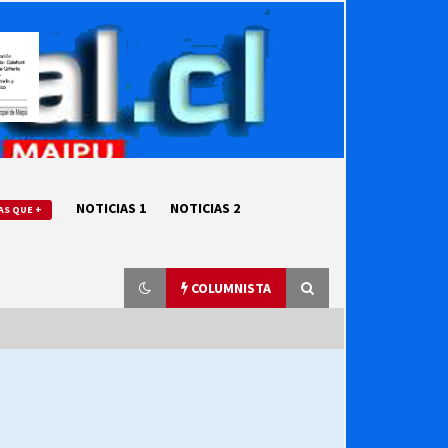
NOTICIAS 1
NOTICIAS 2
AS QUE +
COLUMNISTA
“ORGULLOSOS DE SER DC” SALUDA
EL CUMPLEAÑOS 69
27/07/2026