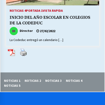
27/07/2026
NOTICIAS 4
PORTADA 1
VISTA RAPIDA
MUNICIPALIDAD, TRABAJADORES, CLIMA
INICIO DEL AÑO ESCOLAR EN COLEGIOS
LABORAL:
13/07/2026
DE LA CODEDUC
Director
27/02/2022
Escuela hospitalaria El Carmen de Maipu.
25/06/2026
La Codeduc entregó un calendario […]
¿Qué habrían dicho?
23/06/2026
VOLVER A SER ALTERNATIVA
NOTICIAS 1
NOTICIAS 2
NOTICIAS 3
NOTICIAS 4
16/06/2026
NOTICIAS 5
MUNICIPALIDADES, HONORARIOS, DESPIDOS
28/05/2026