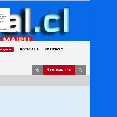
NOTICIAS 1
NOTICIAS 2
AS QUE +
COLUMNISTA
“ORGULLOSOS DE SER DC” SALUDA
EL CUMPLEAÑOS 69
27/07/2026