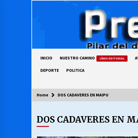
Skip
to
content
INICIO
NUESTRO CAMINO
A
LÍNEA EDITORIAL
DEPORTE
POLITICA
Home
DOS CADAVERES EN MAIPU
COLUMNISTA
DOS CADAVERES EN M
Ya se ordenaron las cuentas de
luz… ¿Y cuándo van a bajar?
03/08/2026