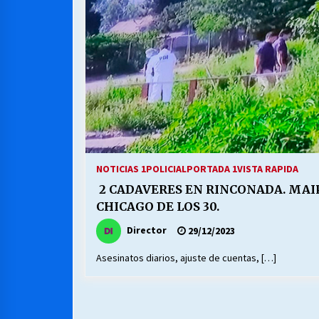
MUNICIPALIDAD, TRABAJADORES,
CLIMA LABORAL:
13/07/2026
VOLVER A SER ALTERNATIVA
16/06/2026
S.O.S. a los ricos, Save Our Souls
(Salvar Nuestras Almas)
NOTICIAS 1
POLICIAL
PORTADA 1
VISTA RAPIDA
30/04/2026
2 CADAVERES EN RINCONADA. MAI
CHICAGO DE LOS 30.
Director
29/12/2023
Asesinatos diarios, ajuste de cuentas, […]