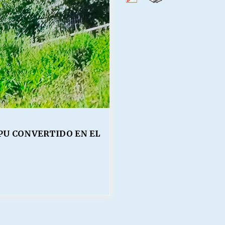
Escuela hospitalaria El Carmen de
Maipu.
25/06/2026
MUNICIPALIDADES, HONORARIOS,
DESPIDOS
28/05/2026
¿Asesores con doble sueldo?
18/04/2026
PU CONVERTIDO EN EL