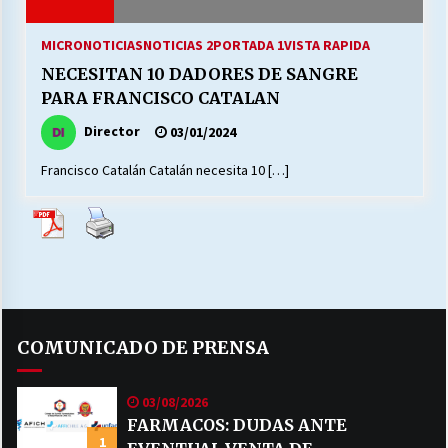
27/07/2026
MICRONOTICIAS
NOTICIAS 2
PORTADA 1
VISTA RAPIDA
MUNICIPALIDAD, TRABAJADORES, CLIMA
NECESITAN 10 DADORES DE SANGRE
LABORAL:
13/07/2026
PARA FRANCISCO CATALAN
Director
03/01/2024
Escuela hospitalaria El Carmen de Maipu.
25/06/2026
Francisco Catalán Catalán necesita 10 […]
¿Qué habrían dicho?
23/06/2026
VOLVER A SER ALTERNATIVA
COMUNICADO DE PRENSA
16/06/2026
03/08/2026
MUNICIPALIDADES, HONORARIOS, DESPIDOS
FARMACOS: DUDAS ANTE
1
28/05/2026