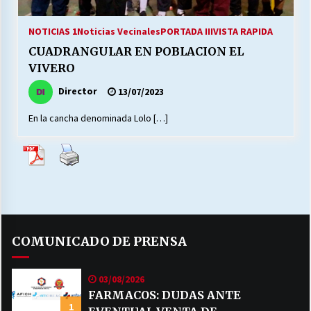
27/07/2026
NOTICIAS 1
Noticias Vecinales
PORTADA III
VISTA RAPIDA
MUNICIPALIDAD, TRABAJADORES, CLIMA
CUADRANGULAR EN POBLACION EL
LABORAL:
13/07/2026
VIVERO
Director
13/07/2023
Escuela hospitalaria El Carmen de Maipu.
25/06/2026
En la cancha denominada Lolo […]
¿Qué habrían dicho?
23/06/2026
VOLVER A SER ALTERNATIVA
COMUNICADO DE PRENSA
16/06/2026
03/08/2026
MUNICIPALIDADES, HONORARIOS, DESPIDOS
FARMACOS: DUDAS ANTE
1
28/05/2026