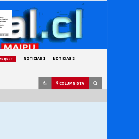
NOTICIAS 1
NOTICIAS 2
AS QUE +
COLUMNISTA
“ORGULLOSOS DE SER DC” SALUDA
EL CUMPLEAÑOS 69
27/07/2026