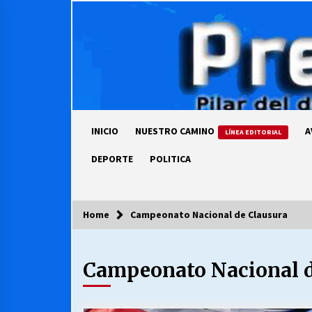
Skip
to
content
INICIO
NUESTRO CAMINO
A
LÍNEA EDITORIAL
DEPORTE
POLITICA
Home
Campeonato Nacional de Clausura
COLUMNISTA
Campeonato Nacional d
Ya se ordenaron las cuentas de
luz… ¿Y cuándo van a bajar?
03/08/2026