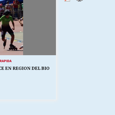
Escuela hospitalaria El Carmen de
Maipu.
25/06/2026
MUNICIPALIDADES, HONORARIOS,
DESPIDOS
28/05/2026
¿Asesores con doble sueldo?
18/04/2026
 RAPIDA
CE EN REGION DEL BIO