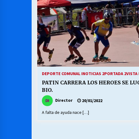
MUNICIPALIDAD, TRABAJADORES,
CLIMA LABORAL:
13/07/2026
VOLVER A SER ALTERNATIVA
16/06/2026
S.O.S. a los ricos, Save Our Souls
(Salvar Nuestras Almas)
DEPORTE COMUNAL I
NOTICIAS 2
PORTADA 2
VISTA
30/04/2026
PATIN CARRERA LOS HEROES SE LU
BIO.
Director
20/01/2022
A falta de ayuda nace […]