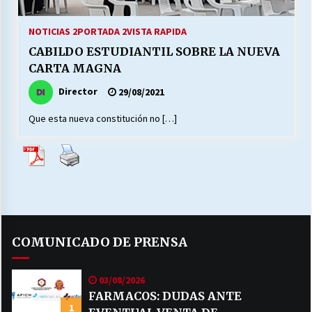
27/07/2026
NOTICIAS 2
PORTADA 2
VISTA RAPIDA
MUNICIPALIDAD, TRABAJADORES, CLIMA
CABILDO ESTUDIANTIL SOBRE LA NUEVA
LABORAL:
13/07/2026
CARTA MAGNA
Director
29/08/2021
Escuela hospitalaria El Carmen de Maipu.
25/06/2026
Que esta nueva constitución no […]
¿Qué habrían dicho?
23/06/2026
VOLVER A SER ALTERNATIVA
COMUNICADO DE PRENSA
16/06/2026
03/08/2026
MUNICIPALIDADES, HONORARIOS, DESPIDOS
FARMACOS: DUDAS ANTE
1
28/05/2026