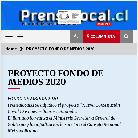
Skip
to
content
COLUMNISTA
Home
PROYECTO FONDO DE MEDIOS 2020
COLUMNISTA
PROYECTO FONDO DE
Ya se ordenaron las cuentas de luz… ¿Y
cuándo van a bajar?
MEDIOS 2020
03/08/2026
FONDO DE MEDIOS 2020
LA DC POR SIEMPRE.RECORDANDO 69 AÑOS DE
HISTORIA
Prensalocal.cl se adjudicó el proyecto “Nueva Constitución,
28/07/2026
Covid 19 y nuevos lideres comunales”
El llamado lo realiza el Ministerio Secretaria General de
Gobierno y la adjudicación la sanciona el Consejo Regional
“ORGULLOSOS DE SER DC” SALUDA EL
Metropolitrano.
CUMPLEAÑOS 69