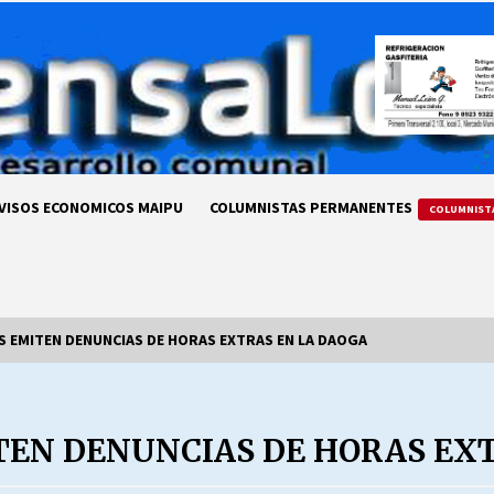
VISOS ECONOMICOS MAIPU
COLUMNISTAS PERMANENTES
COLUMNIST
S EMITEN DENUNCIAS DE HORAS EXTRAS EN LA DAOGA
LA DC POR SIEMPRE.RECORDANDO
69 AÑOS DE HISTORIA
TEN DENUNCIAS DE HORAS EX
28/07/2026