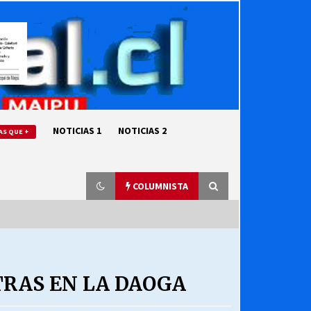
NOTICIAS 1
NOTICIAS 2
AS QUE +
COLUMNISTA
“ORGULLOSOS DE SER DC” SALUDA
EL CUMPLEAÑOS 69
TRAS EN LA DAOGA
27/07/2026