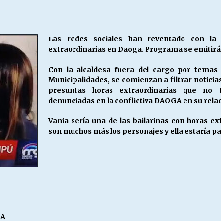
Escuela hospitalaria El Carmen de
Maipu.
25/06/2026
Las redes sociales han reventado con la
extraordinarias en Daoga. Programa se emitir
MUNICIPALIDADES, HONORARIOS,
DESPIDOS
Con la alcaldesa fuera del cargo por temas 
28/05/2026
Municipalidades, se comienzan a filtrar noticias
presuntas horas extraordinarias que no t
denunciadas en la conflictiva DAOGA en su relac
¿Asesores con doble sueldo?
18/04/2026
Vania sería una de las bailarinas con horas ex
son muchos más los personajes y ella estaría pa
DA