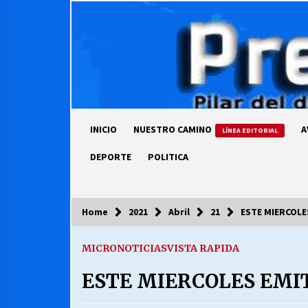
Skip
to
content
INICIO
NUESTRO CAMINO
A
LÍNEA EDITORIAL
DEPORTE
POLITICA
Home
2021
Abril
21
ESTE MIERCOLE
COLUMNISTA
MICRONOTICIAS
VISTA RAPIDA
Ya se ordenaron las cuentas de
luz… ¿Y cuándo van a bajar?
ESTE MIERCOLES EMI
03/08/2026