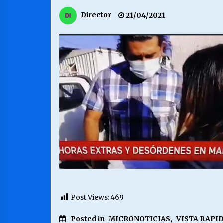
MUNICIPALIDAD, TRABAJADORES,
Director
21/04/2021
CLIMA LABORAL:
13/07/2026
VOLVER A SER ALTERNATIVA
16/06/2026
S.O.S. a los ricos, Save Our Souls
(Salvar Nuestras Almas)
30/04/2026
Post Views:
469
Posted in
MICRONOTICIAS
,
VISTA RAPI