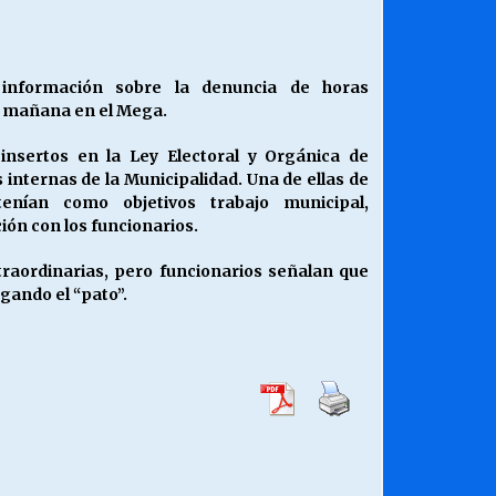
¿Qué habrían dicho?
23/06/2026
 información sobre la denuncia de horas
á mañana en el Mega.
Releyendo la Rerum Novarum a 135
años. “La cuestión social hoy”.
insertos en la Ley Electoral y Orgánica de
16/05/2026
 internas de la Municipalidad. Una de ellas de
enían como objetivos trabajo municipal,
ión con los funcionarios.
Chile y sus segmentos de la riqueza
06/04/2026
traordinarias, pero funcionarios señalan que
gando el “pato”.