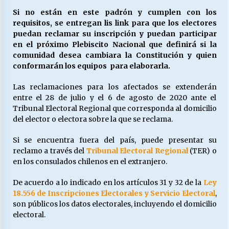
Si no están en este padrón y cumplen con los
requisitos, se entregan lis link para que los electores
Releyendo la Rerum Novarum a 135 años. “La
puedan reclamar su inscripción y puedan participar
cuestión social hoy”.
en el próximo Plebiscito Nacional que definirá si la
16/05/2026
comunidad desea cambiara la Constitución y quien
conformarán los equipos para elaborarla.
S.O.S. a los ricos, Save Our Souls (Salvar
Las reclamaciones para los afectados se extenderán
Nuestras Almas)
entre el 28 de julio y el 6 de agosto de 2020 ante el
30/04/2026
Tribunal Electoral Regional que corresponda al domicilio
del elector o electora sobre la que se reclama.
¿Asesores con doble sueldo?
18/04/2026
Si se encuentra fuera del país, puede presentar su
reclamo a través del
Tribunal Electoral Regional
(TER) o
en los consulados chilenos en el extranjero.
Chile y sus segmentos de la riqueza
De acuerdo a lo indicado en los artículos 31 y 32 de la
Ley
06/04/2026
18.556 de Inscripciones Electorales y Servicio Electoral
,
son públicos los datos electorales, incluyendo el domicilio
electoral.