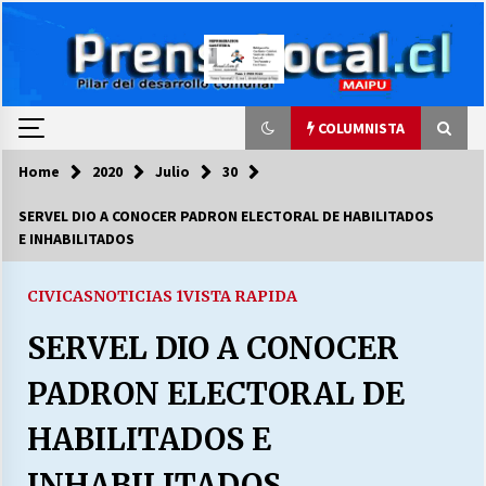
Skip
to
content
COLUMNISTA
Home
2020
Julio
30
COLUMNISTA
SERVEL DIO A CONOCER PADRON ELECTORAL DE HABILITADOS
E INHABILITADOS
Ya se ordenaron las cuentas de luz… ¿Y
cuándo van a bajar?
03/08/2026
CIVICAS
NOTICIAS 1
VISTA RAPIDA
SERVEL DIO A CONOCER
LA DC POR SIEMPRE.RECORDANDO 69 AÑOS DE
HISTORIA
PADRON ELECTORAL DE
28/07/2026
HABILITADOS E
“ORGULLOSOS DE SER DC” SALUDA EL
CUMPLEAÑOS 69
INHABILITADOS