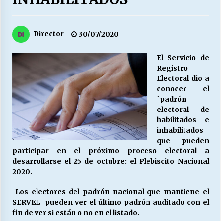
27/07/2026
MUNICIPALIDAD, TRABAJADORES, CLIMA
Director
30/07/2020
LABORAL:
13/07/2026
El Servicio de
Registro
Escuela hospitalaria El Carmen de Maipu.
Electoral dio a
25/06/2026
conocer el
`padrón
electoral de
¿Qué habrían dicho?
habilitados e
23/06/2026
inhabilitados
que pueden
participar en el próximo proceso electoral a
desarrollarse el 25 de octubre: el Plebiscito Nacional
VOLVER A SER ALTERNATIVA
2020.
16/06/2026
Los electores del padrón nacional que mantiene el
SERVEL pueden ver el último padrón auditado con el
MUNICIPALIDADES, HONORARIOS, DESPIDOS
fin de ver si están o no en el listado.
28/05/2026