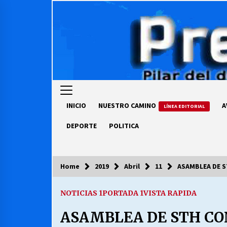
Skip
to
content
INICIO
NUESTRO CAMINO
A
LÍNEA EDITORIAL
DEPORTE
POLITICA
Home
2019
Abril
11
ASAMBLEA DE S
COLUMNISTA
NOTICIAS 1
PORTADA 1
VISTA RAPIDA
Ya se ordenaron las cuentas de
luz… ¿Y cuándo van a bajar?
ASAMBLEA DE STH CO
03/08/2026