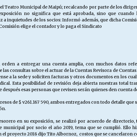
en el Teatro Municipal de Maipú; recalcando por parte de los diri
xposición no significa que está aprobada, sino que cuando l
oz a inquietudes de los socios: Informó además, que dicha Comi
Comisión elige el contador y lo paga el Sindicato
en orden a entregar una cuenta amplia, con muchos datos refe
las consultas sobre el actuar de la Cuentas Revisora de Cuentas q
nse a la sede y soliciten facturas y otros documentos en los cual
ical. Esta posibilidad de revisión deja abierta nuestras total tr
 después esas personas que revisen serán quienes den cuenta de
ngresos de $ v261.167 590, ambos entregados con todo detalle que
ón.
tesorero en su exposición, se realizó por acuerdo de directorio
municipal por socio el año 2019, tema que se cumplió. Ello hi
n el proyecto 2018 dijo Tito Albornoz, costos que se cancelaron c