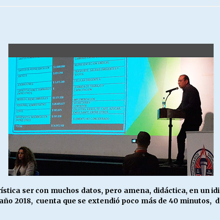
Escuela hospitalaria El Carmen de
Maipu.
25/06/2026
MUNICIPALIDADES, HONORARIOS,
DESPIDOS
28/05/2026
¿Asesores con doble sueldo?
18/04/2026
ística ser con muchos datos, pero amena, didáctica, en un id
el año 2018, cuenta que se extendió poco más de 40 minutos,