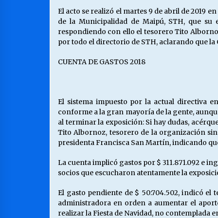
El acto se realizó el martes 9 de abril de 2019 
de la Municipalidad de Maipú, STH, que su e
respondiendo con ello el tesorero Tito Alborn
por todo el directorio de STH, aclarando que la 
CUENTA DE GASTOS 2018
El sistema impuesto por la actual directiva 
conforme a la gran mayoría de la gente, aunque 
al terminar la exposición: Si hay dudas, acérque
Tito Albornoz, tesorero de la organización sind
presidenta Francisca San Martín, indicando que
La cuenta implicó gastos por $ 311.871.092 e i
socios que escucharon atentamente la exposici
El gasto pendiente de $ 50:704.502, indicó el 
administradora en orden a aumentar el aporte 
realizar la Fiesta de Navidad, no contemplada e