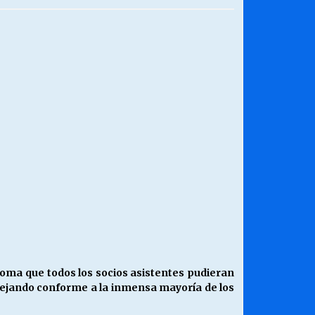
¿Qué habrían dicho?
23/06/2026
Releyendo la Rerum Novarum a 135
años. “La cuestión social hoy”.
16/05/2026
Chile y sus segmentos de la riqueza
06/04/2026
ioma que todos los socios asistentes pudieran
 dejando conforme a la inmensa mayoría de los