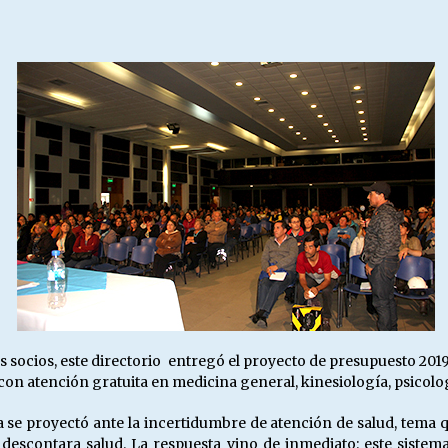
s socios, este directorio entregó el proyecto de presupuesto 20
n atención gratuita en medicina general, kinesiología, psicologí
a se proyectó ante la incertidumbre de atención de salud, tema 
descontara salud. La respuesta vino de inmediato: este sistema