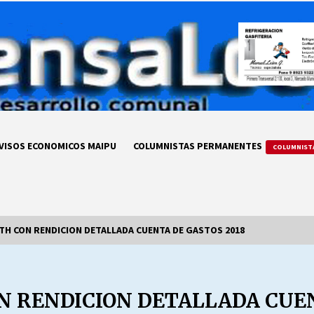
VISOS ECONOMICOS MAIPU
COLUMNISTAS PERMANENTES
COLUMNIST
TH CON RENDICION DETALLADA CUENTA DE GASTOS 2018
LA DC POR SIEMPRE.RECORDANDO
69 AÑOS DE HISTORIA
N RENDICION DETALLADA CUEN
28/07/2026