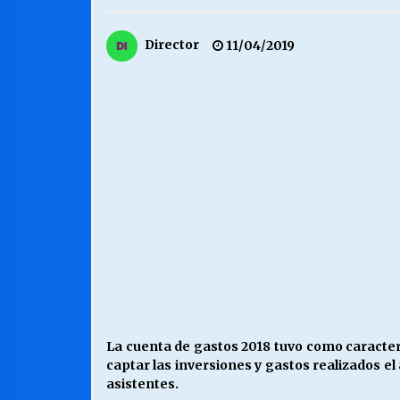
MUNICIPALIDAD, TRABAJADORES,
Director
11/04/2019
CLIMA LABORAL:
13/07/2026
VOLVER A SER ALTERNATIVA
16/06/2026
S.O.S. a los ricos, Save Our Souls
(Salvar Nuestras Almas)
30/04/2026
La cuenta de gastos 2018 tuvo como caracter
captar las inversiones y gastos realizados 
asistentes.