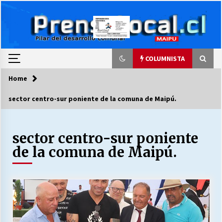
Skip
to
content
COLUMNISTA
Home
COLUMNISTA
sector centro-sur poniente de la comuna de Maipú.
Ya se ordenaron las cuentas de luz… ¿Y
cuándo van a bajar?
03/08/2026
sector centro-sur poniente
de la comuna de Maipú.
LA DC POR SIEMPRE.RECORDANDO 69 AÑOS DE
HISTORIA
28/07/2026
“ORGULLOSOS DE SER DC” SALUDA EL
CUMPLEAÑOS 69