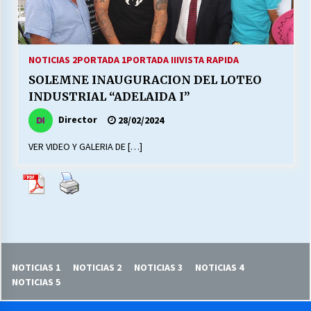
27/07/2026
MUNICIPALIDAD, TRABAJADORES, CLIMA
LABORAL:
NOTICIAS 2
PORTADA 1
PORTADA III
VISTA RAPIDA
13/07/2026
SOLEMNE INAUGURACION DEL LOTEO
INDUSTRIAL “ADELAIDA I”
Escuela hospitalaria El Carmen de Maipu.
25/06/2026
Director
28/02/2024
VER VIDEO Y GALERIA DE […]
¿Qué habrían dicho?
23/06/2026
VOLVER A SER ALTERNATIVA
16/06/2026
NOTICIAS 1
NOTICIAS 2
NOTICIAS 3
NOTICIAS 4
NOTICIAS 5
MUNICIPALIDADES, HONORARIOS, DESPIDOS
28/05/2026