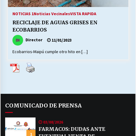
27/07/2026
NOTICIAS 1
Noticias Vecinales
VISTA RAPIDA
MUNICIPALIDAD, TRABAJADORES, CLIMA
RECICLAJE DE AGUAS GRISES EN
LABORAL:
13/07/2026
ECOBARRIOS
Director
11/01/2023
Escuela hospitalaria El Carmen de Maipu.
25/06/2026
Ecobarrios-Maipú cumple otro hito en […]
¿Qué habrían dicho?
23/06/2026
VOLVER A SER ALTERNATIVA
COMUNICADO DE PRENSA
16/06/2026
03/08/2026
MUNICIPALIDADES, HONORARIOS, DESPIDOS
FARMACOS: DUDAS ANTE
1
28/05/2026