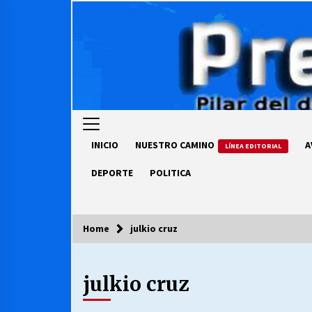
Skip
to
content
INICIO
NUESTRO CAMINO
A
LÍNEA EDITORIAL
DEPORTE
POLITICA
Home
julkio cruz
COLUMNISTA
julkio cruz
Ya se ordenaron las cuentas de
luz… ¿Y cuándo van a bajar?
03/08/2026