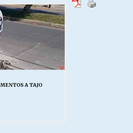
Escuela hospitalaria El Carmen de
Maipu.
25/06/2026
MUNICIPALIDADES, HONORARIOS,
DESPIDOS
28/05/2026
¿Asesores con doble sueldo?
18/04/2026
EMENTOS A TAJO