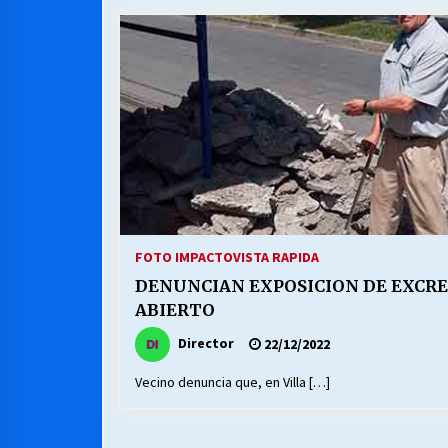
MUNICIPALIDAD, TRABAJADORES,
CLIMA LABORAL:
13/07/2026
VOLVER A SER ALTERNATIVA
16/06/2026
S.O.S. a los ricos, Save Our Souls
(Salvar Nuestras Almas)
FOTO IMPACTO
VISTA RAPIDA
30/04/2026
DENUNCIAN EXPOSICION DE EXCR
ABIERTO
Director
22/12/2022
Vecino denuncia que, en Villa […]