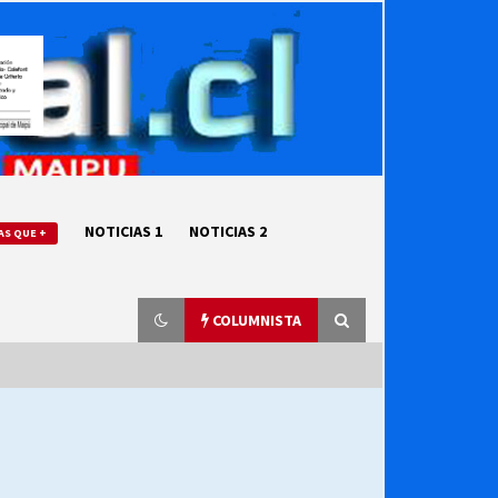
NOTICIAS 1
NOTICIAS 2
AS QUE +
COLUMNISTA
“ORGULLOSOS DE SER DC” SALUDA
EL CUMPLEAÑOS 69
27/07/2026