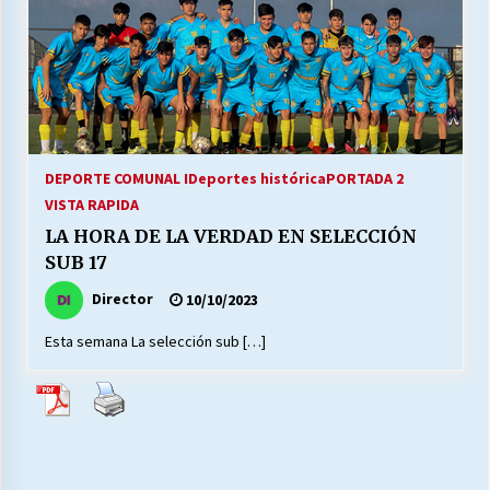
27/07/2026
MUNICIPALIDAD, TRABAJADORES, CLIMA
LABORAL:
13/07/2026
Escuela hospitalaria El Carmen de Maipu.
DEPORTE COMUNAL I
Deportes histórica
PORTADA 2
25/06/2026
VISTA RAPIDA
LA HORA DE LA VERDAD EN SELECCIÓN
SUB 17
¿Qué habrían dicho?
23/06/2026
Director
10/10/2023
Esta semana La selección sub […]
VOLVER A SER ALTERNATIVA
16/06/2026
MUNICIPALIDADES, HONORARIOS, DESPIDOS
28/05/2026