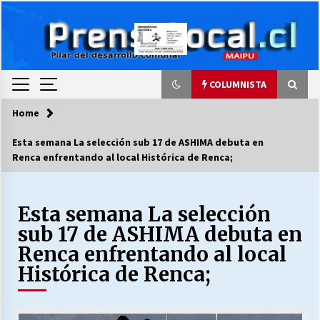
Skip
to
content
COLUMNISTA
Home
COLUMNISTA
Esta semana La selección sub 17 de ASHIMA debuta en
Renca enfrentando al local Histórica de Renca;
Ya se ordenaron las cuentas de luz… ¿Y
cuándo van a bajar?
03/08/2026
Esta semana La selección
sub 17 de ASHIMA debuta en
LA DC POR SIEMPRE.RECORDANDO 69 AÑOS DE
HISTORIA
Renca enfrentando al local
28/07/2026
Histórica de Renca;
“ORGULLOSOS DE SER DC” SALUDA EL
CUMPLEAÑOS 69