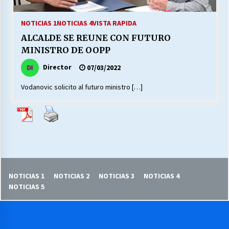
27/07/2026
NOTICIAS 1
NOTICIAS 4
VISTA RAPIDA
MUNICIPALIDAD, TRABAJADORES, CLIMA
ALCALDE SE REUNE CON FUTURO
LABORAL:
13/07/2026
MINISTRO DE OOPP
Director
07/03/2022
Escuela hospitalaria El Carmen de Maipu.
25/06/2026
Vodanovic solicito al futuro ministro […]
¿Qué habrían dicho?
23/06/2026
VOLVER A SER ALTERNATIVA
NOTICIAS 1
NOTICIAS 2
NOTICIAS 3
NOTICIAS 4
16/06/2026
NOTICIAS 5
MUNICIPALIDADES, HONORARIOS, DESPIDOS
28/05/2026