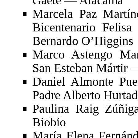
Gaete — Atacama
Marcela Paz Martín
Bicentenario Felis
Bernardo O’Higgins
Marco Astengo Mar
San Esteban Mártir 
Daniel Almonte Pue
Padre Alberto Hurta
Paulina Raig Zúñi
Biobío
María Elena Fernán