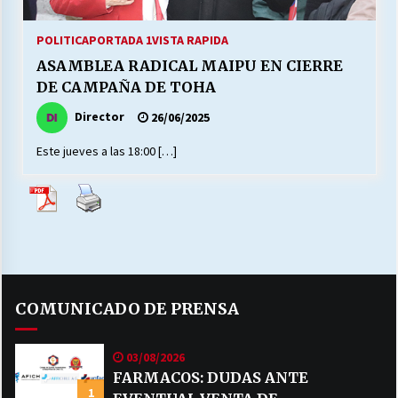
27/07/2026
POLITICA
PORTADA 1
VISTA RAPIDA
MUNICIPALIDAD, TRABAJADORES, CLIMA
ASAMBLEA RADICAL MAIPU EN CIERRE
LABORAL:
13/07/2026
DE CAMPAÑA DE TOHA
Director
26/06/2025
Escuela hospitalaria El Carmen de Maipu.
25/06/2026
Este jueves a las 18:00 […]
¿Qué habrían dicho?
23/06/2026
VOLVER A SER ALTERNATIVA
COMUNICADO DE PRENSA
16/06/2026
03/08/2026
MUNICIPALIDADES, HONORARIOS, DESPIDOS
FARMACOS: DUDAS ANTE
1
28/05/2026