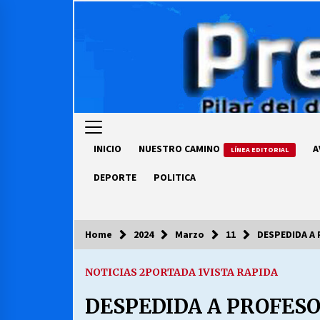
Skip
to
content
INICIO
NUESTRO CAMINO
A
LÍNEA EDITORIAL
DEPORTE
POLITICA
Home
2024
Marzo
11
DESPEDIDA A
COLUMNISTA
NOTICIAS 2
PORTADA 1
VISTA RAPIDA
Ya se ordenaron las cuentas de
luz… ¿Y cuándo van a bajar?
DESPEDIDA A PROFESO
03/08/2026