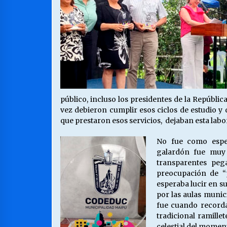
público, incluso los presidentes de la Repúblic
vez debieron cumplir esos ciclos de estudio y
que prestaron esos servicios, dejaban esta lab
No fue como esper
galardón fue muy 
transparentes peg
preocupación de “
esperaba lucir en su
por las aulas munic
fue cuando recorda
tradicional ramille
celestial del momen