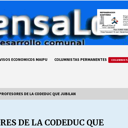
VISOS ECONOMICOS MAIPU
COLUMNISTAS PERMANENTES
COLUMNIST
 PROFESORES DE LA CODEDUC QUE JUBILAN
LA DC POR SIEMPRE.RECORDANDO
69 AÑOS DE HISTORIA
RES DE LA CODEDUC QUE
28/07/2026