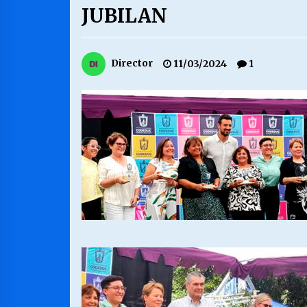
JUBILAN
MUNICIPALIDAD, TRABAJADORES,
CLIMA LABORAL:
13/07/2026
Director
11/03/2024
1
VOLVER A SER ALTERNATIVA
16/06/2026
S.O.S. a los ricos, Save Our Souls
(Salvar Nuestras Almas)
30/04/2026