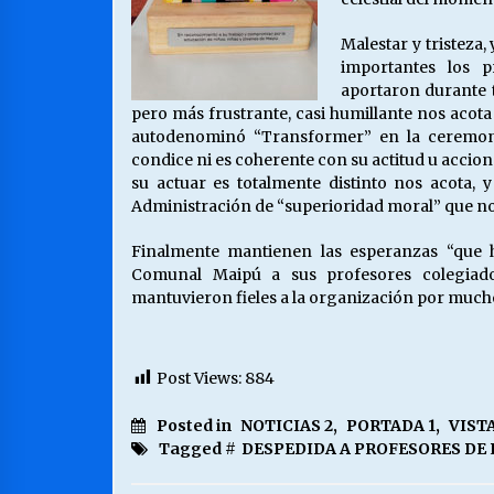
Malestar y tristeza
importantes los p
aportaron durante t
pero más frustrante, casi humillante nos acot
autodenominó “Transformer” en la ceremonia
condice ni es coherente con su actitud u acciona
su actuar es totalmente distinto nos acota,
Administración de “superioridad moral” que n
Finalmente mantienen las esperanzas “que 
Comunal Maipú a sus profesores colegiado
mantuvieron fieles a la organización por much
Post Views:
884
Posted in
NOTICIAS 2
,
PORTADA 1
,
VIST
Tagged #
DESPEDIDA A PROFESORES DE 