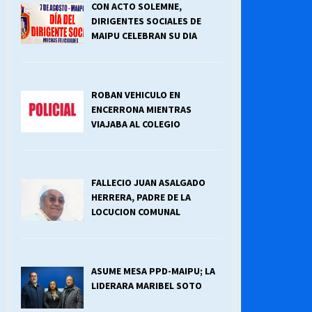
CON ACTO SOLEMNE,
DIRIGENTES SOCIALES DE
¿Qué habrían dicho?
MAIPU CELEBRAN SU DIA
23/06/2026
ROBAN VEHICULO EN
Releyendo la Rerum Novarum a 135
años. “La cuestión social hoy”.
ENCERRONA MIENTRAS
16/05/2026
VIAJABA AL COLEGIO
Chile y sus segmentos de la riqueza
06/04/2026
FALLECIO JUAN ASALGADO
HERRERA, PADRE DE LA
LOCUCION COMUNAL
ASUME MESA PPD-MAIPU; LA
LIDERARA MARIBEL SOTO