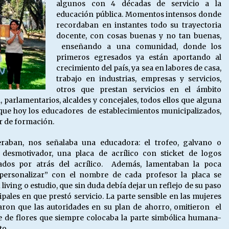
algunos con 4 décadas de servicio a la
educación pública. Momentos intensos donde
recordaban en instantes todo su trayectoria
docente, con cosas buenas y no tan buenas,
enseñando a una comunidad, donde los
primeros egresados ya están aportando al
crecimiento del país, ya sea en labores de casa,
trabajo en industrias, empresas y servicios,
otros que prestan servicios en el ámbito
a, parlamentarios, alcaldes y concejales, todos ellos que alguna
 que hoy los educadores de establecimientos municipalizados,
or de formación.
aban, nos señalaba una educadora: el trofeo, galvano o
desmotivador, una placa de acrílico con sticket de logos
ados por atrás del acrílico. Además, lamentaban la poca
personalizar” con el nombre de cada profesor la placa se
 living o estudio, que sin duda debía dejar un reflejo de su paso
ipales en que prestó servicio. La parte sensible en las mujeres
ron que las autoridades en su plan de ahorro, omitieron el
te de flores que siempre colocaba la parte simbólica humana-
to.