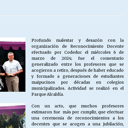
Escuela hospitalaria El Carmen de
Maipu.
25/06/2026
MUNICIPALIDADES, HONORARIOS,
Profundo malestar y desazón con la
DESPIDOS
organización de Reconocimiento Docente
28/05/2026
efectuado por Codeduc el miércoles 6 de
marzo de 2024; fue el comentario
generalizado entre los profesores que se
¿Asesores con doble sueldo?
acogieron a retiro, después de haber educado
18/04/2026
y formado a generaciones de estudiantes
maipucinos por décadas en colegios
municipalizados. Actividad se realizó en el
Parque Alcaldía.
Con un acto, que muchos profesores
estimaron fue más por cumplir, que efectuar
una ceremonia de reconocimientos a los
docentes que se acogen a una jubilación,